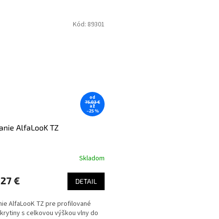
Kód:
89301
od
75,03 €
až
–25 %
nie AlfaLooK TZ
Skladom
27 €
DETAIL
ie AlfaLooK TZ pre profilované
krytiny s celkovou výškou vlny do