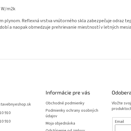
,5 W/m2k
ým plynom. Reflexná vrstva vnútorného skla zabezpečuje odraz tep
dobí a naopak obmedzuje prehrievanie miestností v letných mesiac
Informácie pre vás
Odobera
Obchodné podmienky
Vložte svo
stavebnyeshop.sk
produktoch
Podmienky ochrany osobných
10 910
údajov
10 910
Email
Moja objednávka
Odstúpenie od zmluvy