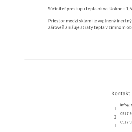
Súčinitef prestupu tepla okna: Uokno= 1
Priestor medzi sklami je vyplnený inertn
zároveň znižuje straty tepla v zimnom ob
Z
á
p
ä
t
Kontakt
i
e
info
@
0917 9
0917 9