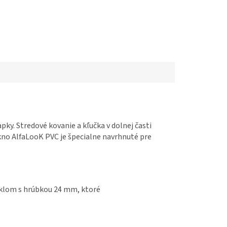
ky. Stredové kovanie a kľučka v dolnej časti
no AlfaLooK PVC je špecialne navrhnuté pre
jsklom s hrúbkou 24 mm, ktoré