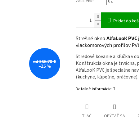
Zasklenie
Pridať do koš
Strešné okno
AlfaLooK PVC
viackomorových profilov PVC
Stredové kovanie a kľučka v d
od 356,70 €
Konštrukcia okna je trvácna
–25 %
AlfaLooK PVC je špecialne nav
(kuchyne, kúpeľne, práčovne).
Detailné informácie
TLAČ
OPÝTAŤ SA