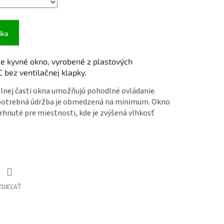
íka
je kyvné okno, vyrobené z plastových
 bez ventilačnej klapky.
olnej časti okna umožňujú pohodlné ovládanie.
, potrebná údržba je obmedzená na minimum. Okno
rhnuté pre miestnosti, kde je zvýšená vlhkosť
ZDIEĽAŤ