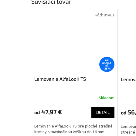
Súvisiaci tovar
Kód:
89401
od
63,96 €
až
–25 %
Lemovanie AlfaLooK TS
Lemova
Skladom
47,97 €
56,
od
od
DETAIL
Lemovanie AlfaLooK TS pre ploché strešné
Lemovan
krytiny s maximálnou výškou do 16 mm
strešné 