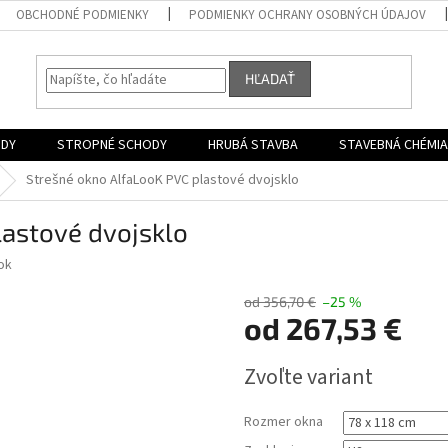
OBCHODNÉ PODMIENKY
PODMIENKY OCHRANY OSOBNÝCH ÚDAJOV
HĽADAŤ
ODY
STROPNÉ SCHODY
HRUBÁ STAVBA
STAVEBNÁ CHÉMIA
Strešné okno AlfaLooK PVC plastové dvojsklo
lastové dvojsklo
ok
od 356,70 €
–25 %
od
267,53 €
Jednotková
Zvoľte variant
cena:
Rozmer okna