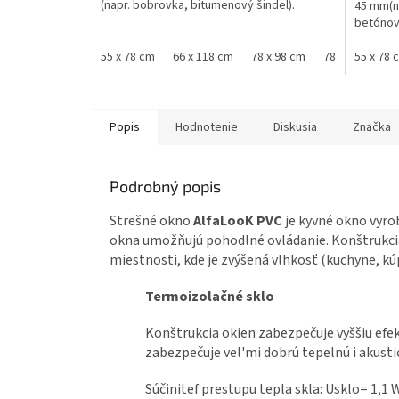
(napr. bobrovka, bitumenový šindel).
45 mm(na
betónov
55 x 78 cm
66 x 118 cm
78 x 98 cm
78 x 118 cm
55 x 78 
Popis
Hodnotenie
Diskusia
Značka
Podrobný popis
Strešné okno
AlfaLooK PVC
je kyvné okno vyrob
okna umožňujú pohodlné ovládanie. Konštrukci
miestnosti, kde je zvýšená vlhkosť (kuchyne, kú
Termoizolačné sklo
Konštrukcia okien zabezpečuje vyššiu efe
zabezpečuje vel'mi dobrú tepelnú i akustic
Súčinitef prestupu tepla skla: Usklo= 1,1 