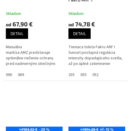
Skladom
Skladom
67,90 €
74,78 €
od
od
DETAIL
DETAIL
Manuálna
Tieniaca toleta Fakro ARF I
markíza AMZ predstavuje
Sunset postupná regulácia
optimálne riešenie ochrany
intenzity dopadajúceho svetla,
pred nadmernými slnečnými
až po úplné zatemnenie
lúčmi. Účinne chráni pred
miestnosti, možnosť
nahrievaním podkrovia počas
090
089
vytiahnutia rolety do...
255
055
052
horúcich letných...
od
od
až
103,32 €
–20 %
814,26 €
–15 %