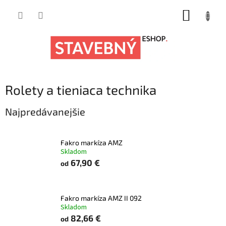
Prejsť
NÁKUP
na
obsah
KOŠÍK
Rolety a tieniaca technika
Najpredávanejšie
Fakro markíza AMZ
Skladom
67,90 €
od
Fakro markíza AMZ II 092
Skladom
82,66 €
od