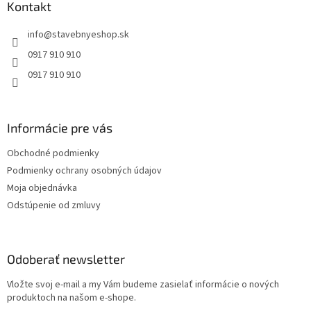
ä
Kontakt
c
t
i
info
@
stavebnyeshop.sk
i
e
p
e
0917 910 910
r
0917 910 910
v
k
y
v
Informácie pre vás
ý
p
Obchodné podmienky
i
s
Podmienky ochrany osobných údajov
u
Moja objednávka
Odstúpenie od zmluvy
Odoberať newsletter
Vložte svoj e-mail a my Vám budeme zasielať informácie o nových
produktoch na našom e-shope.