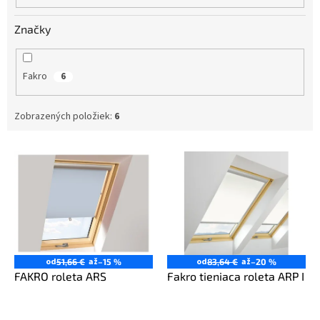
o
v
Značky
Fakro
6
Zobrazených položiek:
6
V
ý
p
i
s
p
r
o
od
až
od
až
51,66 €
–15 %
83,64 €
–20 %
d
FAKRO roleta ARS
Fakro tieniaca roleta ARP I
u
k