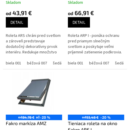
t
Skladom
Skladom
o
43,91 €
66,91 €
od
od
v
DETAIL
DETAIL
Roleta ARS chráni pred svetlom
Roleta ARP I - ponúka ochranu
a zároveň predstavuje
pred priamym slnečným
dodatočný dekoratívny prvok
svetlom a poskytuje veľmi
interiéru. Redukuje množstvo
príjemné zatienenie podkrovia.
svetla prenikajúceho do
Zatiahnutá roleta zjemňuje
miestnosti. Veľkosť rolety...
biela 001
béžová 007
šedá 216
ostré slnečné svetlo a tiež...
biela 001
béžová 007
šedá 21
od
až
od
84,78 €
–20 %
93,48 €
–20 %
Fakro markíza AMZ
Tieniaca roleta na okno
Fakro ARF I