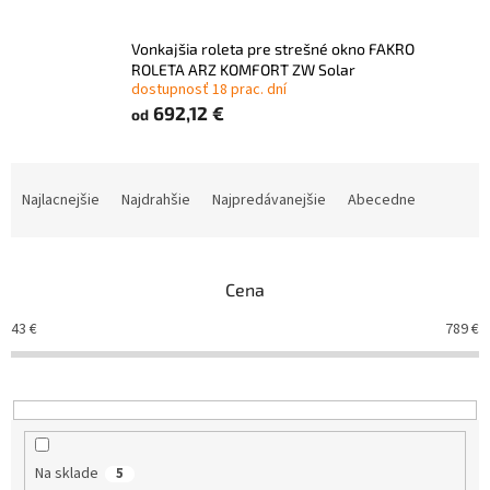
Vonkajšia roleta pre strešné okno FAKRO
ROLETA ARZ KOMFORT ZW Solar
dostupnosť 18 prac. dní
692,12 €
od
R
a
Najlacnejšie
Najdrahšie
Najpredávanejšie
Abecedne
d
e
n
Cena
i
e
43
€
789
€
p
r
o
d
u
k
Na sklade
5
t