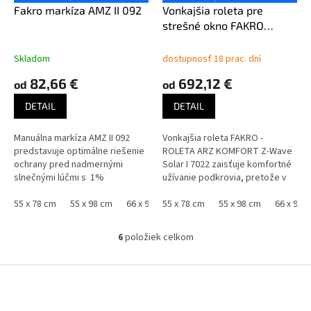
Fakro markíza AMZ II 092
Vonkajšia roleta pre
strešné okno FAKRO
ROLETA ARZ KOMFORT ZW
Solar
Skladom
dostupnosť 18 prac. dní
82,66 €
692,12 €
od
od
DETAIL
DETAIL
Manuálna markíza AMZ II 092
Vonkajšia roleta FAKRO -
predstavuje optimálne riešenie
ROLETA ARZ KOMFORT Z-Wave
ochrany pred nadmernými
Solar I 7022 zaisťuje komfortné
slnečnými lúčmi s 1%
užívanie podkrovia, pretože v
priesvitom. Účinne chráni pred
lete chráni pred nepríjemným
nahrievaním podkrovia...
55 x 78 cm
55 x 98 cm
66 x 98 cm
prehriatím miestnosti aj v
55 x 78 cm
66 x 118 cm
55 x 98 cm
78 x 98 cm
66 x 98 
78
zimnom...
6
položiek celkom
O
v
l
Z
á
á
d
p
a