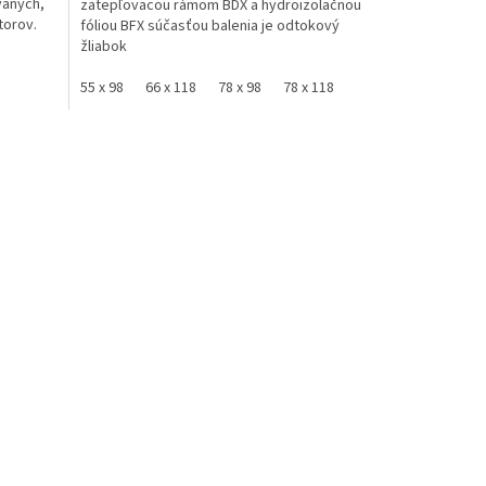
vaných,
zatepľovacou rámom BDX a hydroizolačnou
torov.
fóliou BFX súčasťou balenia je odtokový
žliabok
55 x 98
66 x 118
78 x 98
78 x 118