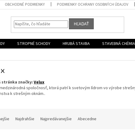
OBCHODNÉ PODMIENKY
PODMIENKY OCHRANY OSOBNÝCH ÚDAJOV
HĽADAŤ
ODY
STROPNÉ SCHODY
HRUBÁ STAVBA
STAVEBNÁ CHÉMIA
ux
 stránka značky:
Velux
 medzinárodná spoločnosť, ktorá patrí k svetovým lídrom vo výrobe strešn
nstva k strešným oknám..
nejšie
Najdrahšie
Najpredávanejšie
Abecedne