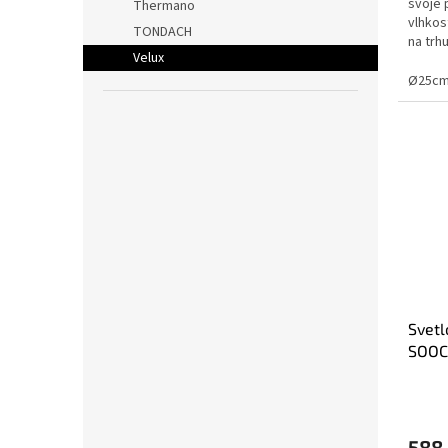
svoje 
Thermano
vlhkos
TONDACH
na trh
Velux
hydroiz
Ø25cm
Svet
SOOC
balíč
588