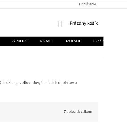
MOJA OBJEDNÁVKA
ODSTÚPENIE OD ZMLUVY
Prihlásenie
NÁKUPNÝ
Prázdny košík
KOŠÍK
VÝPREDAJ
NÁRADIE
IZOLÁCIE
Okná do plochej str
ých okien, svetlovodov, tieniacich doplnkov a
7
položiek celkom