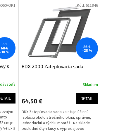
6060/OK1
Kód:
611946
od
86 €
68 €
–25 %
–10 %
ovy s
BDX 2000 Zatepľovacia sada
dávateľa
Skladom
DETAIL
DETAIL
64,50 €
s pevným
BDX Zatepľovacia sada zaisťuje účinnú
ento
izoláciu okolo strešného okna, správnu,
62 cm je
jednoduchú a rýchlu montáž. Na sklade
y Velux s
posledné štyri kusy s výpredajovou