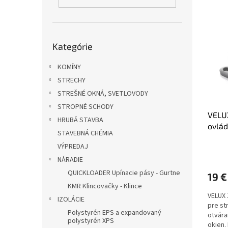
V
n
ý
i
p
e
Preskočiť
i
p
Kategórie
kategórie
s
r
p
o
KOMÍNY
r
d
STRECHY
o
u
STREŠNÉ OKNÁ, SVETLOVODY
d
k
u
t
STROPNÉ SCHODY
VELUX
k
o
HRUBÁ STAVBA
ovlád
t
v
STAVEBNÁ CHÉMIA
o
VÝPREDAJ
v
NÁRADIE
QUICKLOADER Upínacie pásy - Gurtne
19 €
KMR Klincovačky - Klince
VELUX 
IZOLÁCIE
pre s
Polystyrén EPS a expandovaný
otvára
polystyrén XPS
okien.