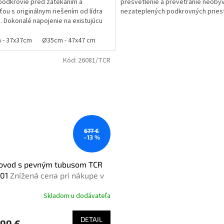
podkrovie pred zatekaním a
presvetlenie a prevetranie neobý
ťou s originálnym riešením od lídra
nezateplených podkrovných pries
u. Dokonalé napojenie na existujúcu
oláciu...
 - 37x37cm
Ø35cm - 47x47 cm
Kód:
26081/TCR
677 €
–13 %
lovod s pevným tubusom TCR
01
Znížená cena pri nákupe v
ku
Skladom u dodávateľa
DETAIL
,99 €