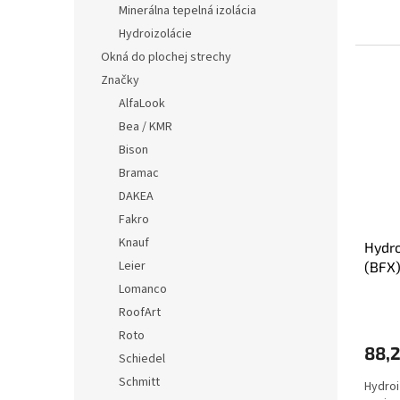
Minerálna tepelná izolácia
Hydroizolácie
Okná do plochej strechy
Značky
AlfaLook
Bea / KMR
Bison
Bramac
DAKEA
Fakro
Knauf
Hydr
Leier
(BFX
Lomanco
RoofArt
Roto
88,
Schiedel
Schmitt
Hydro