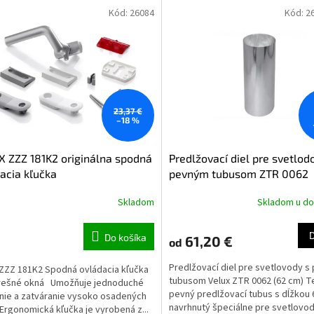
Kód:
26084
Kód:
2
23,37 €
–18 %
 ZZZ 181K2 originálna spodná
Predlžovací diel pre svetlod
acia kľučka
pevným tubusom ZTR 0062
Skladom
Skladom u do
Do košíka
61,20 €
od
Predlžovací diel pre svetlovody 
ZZZ 181K2 Spodná ovládacia kľučka
tubusom Velux ZTR 0062 (62 cm) T
trešné okná Umožňuje jednoduché
pevný predlžovací tubus s dĺžkou 
nie a zatváranie vysoko osadených
navrhnutý špeciálne pre svetlovod
 Ergonomická kľučka je vyrobená z...