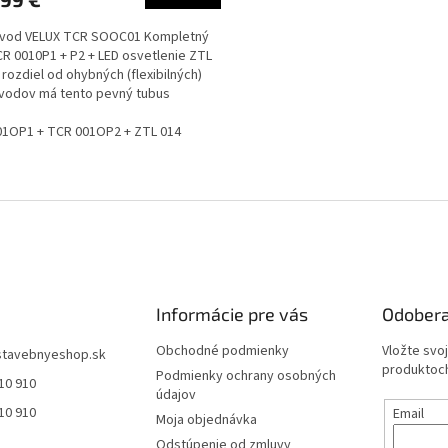
ovod VELUX TCR SOOC01 Kompletný
CR 0010P1 + P2 + LED osvetlenie ZTL
 rozdiel od ohybných (flexibilných)
vodov má tento pevný tubus
ovú vnútornú...
01OP1 + TCR 001OP2 + ZTL 014
O
v
l
á
d
a
c
i
Informácie pre vás
Odobera
e
p
Obchodné podmienky
Vložte svo
stavebnyeshop.sk
r
produktoch
Podmienky ochrany osobných
10 910
v
údajov
k
10 910
Email
Moja objednávka
y
v
Odstúpenie od zmluvy