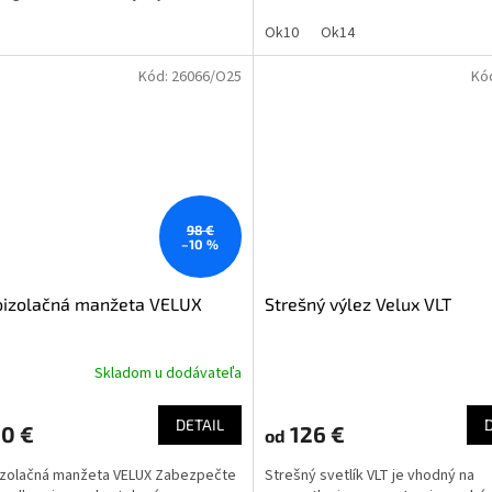
priemerom...
Ok10
Ok14
Kód:
26066/O25
Kó
98 €
–10 %
oizolačná manžeta VELUX
Strešný výlez Velux VLT
)
Skladom u dodávateľa
DETAIL
20 €
126 €
od
izolačná manžeta VELUX Zabezpečte
Strešný svetlík VLT je vhodný na