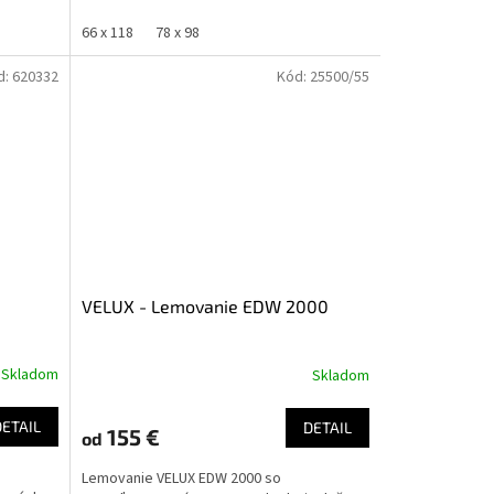
zľavou...
66 x 118
78 x 98
d:
620332
Kód:
25500/55
VELUX - Lemovanie EDW 2000
Skladom
Skladom
DETAIL
DETAIL
155 €
od
Lemovanie VELUX EDW 2000 so