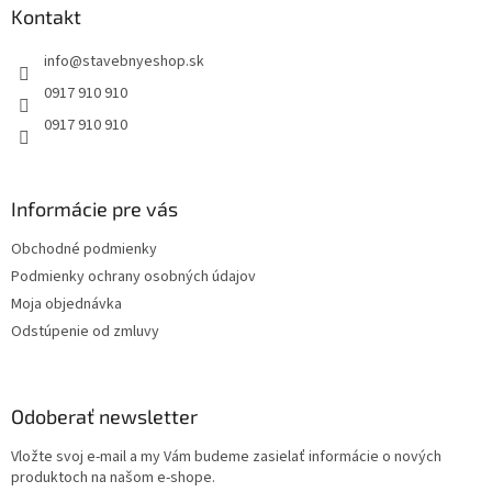
ä
Kontakt
t
info
@
stavebnyeshop.sk
i
e
0917 910 910
0917 910 910
Informácie pre vás
Obchodné podmienky
Podmienky ochrany osobných údajov
Moja objednávka
Odstúpenie od zmluvy
Odoberať newsletter
Vložte svoj e-mail a my Vám budeme zasielať informácie o nových
produktoch na našom e-shope.