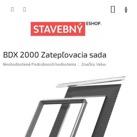
Prejsť
NÁKUP
na
obsah
KOŠÍK
BDX 2000 Zatepľovacia sada
Priemerné
Neohodnotené
Podrobnosti hodnotenia
Značka:
Velux
hodnotenie
produktu
je
0,0
z
5
hviezdičiek.