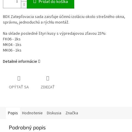
Pridať do košíka
BDX Zatepľovacia sada zaisťuje účinnú izoláciu okolo strešného okna,
správnu, jednoduchú a rýchlu montáž.
Na sklade posledné štyri kusy s výpredajovou zľavou 25%:
FK06 - 2ks
MK04 - 1ks
MK06 - 1ks
Detailné informácie
OPÝTAŤ SA
ZDIEĽAŤ
Popis
Hodnotenie
Diskusia
Značka
Podrobný popis