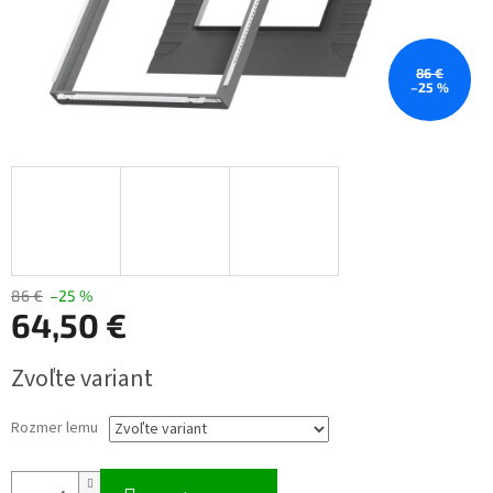
86 €
–25 %
86 €
–25 %
64,50 €
Jednotková
Zvoľte variant
cena:
Rozmer lemu