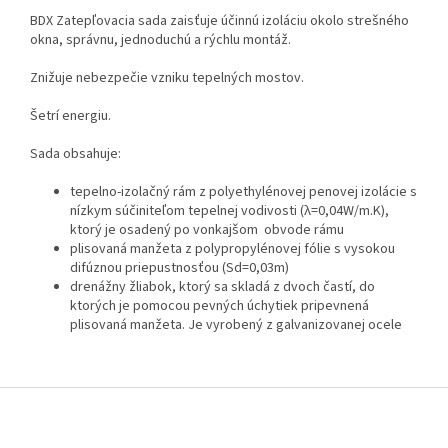
BDX Zatepľovacia sada zaisťuje účinnú izoláciu okolo strešného
okna, správnu, jednoduchú a rýchlu montáž.
Znižuje nebezpečie vzniku tepelných mostov.
Šetrí energiu.
Sada obsahuje:
tepelno-izolačný rám z polyethylénovej penovej izolácie s
nízkym súčiniteľom tepelnej vodivosti (
λ=0,04W/m.K),
ktorý je osadený po vonkajšom obvode rámu
plisovaná manžeta z polypropylénovej fólie s vysokou
difúznou priepustnosťou (Sd=0,03m)
drenážny žliabok, ktorý sa skladá z dvoch častí, do
ktorých je pomocou pevných úchytiek pripevnená
plisovaná manžeta. Je vyrobený z galvanizovanej ocele
Z
á
p