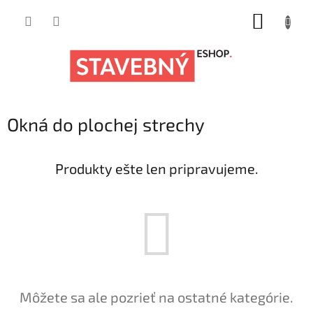
Prejsť
NÁKUP
na
obsah
KOŠÍK
Okná do plochej strechy
Produkty ešte len pripravujeme.
Môžete sa ale pozrieť na ostatné kategórie.