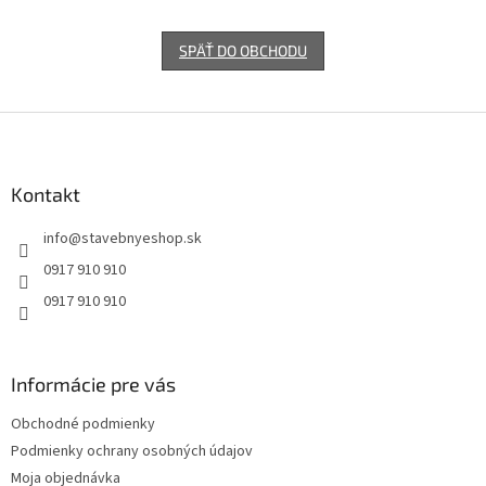
SPÄŤ DO OBCHODU
Z
á
p
ä
Kontakt
t
info
@
stavebnyeshop.sk
i
e
0917 910 910
0917 910 910
Informácie pre vás
Obchodné podmienky
Podmienky ochrany osobných údajov
Moja objednávka