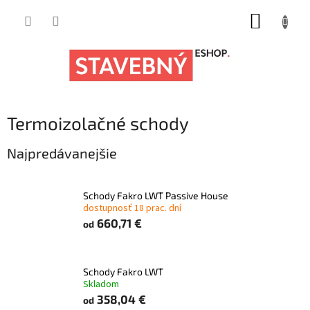
Prejsť
NÁKUP
na
obsah
KOŠÍK
Termoizolačné schody
Najpredávanejšie
Schody Fakro LWT Passive House
dostupnosť 18 prac. dní
660,71 €
od
Schody Fakro LWT
Skladom
358,04 €
od