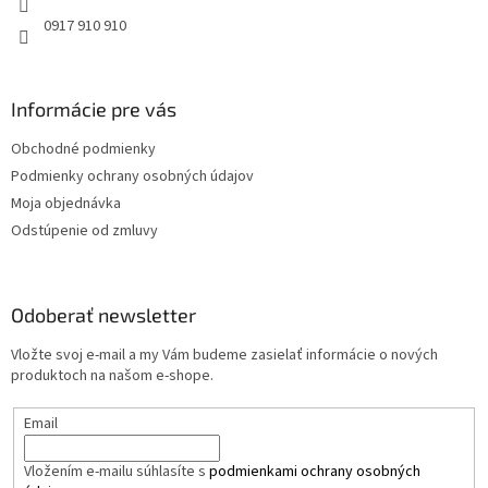
r
0917 910 910
v
k
y
v
Informácie pre vás
ý
p
Obchodné podmienky
i
s
Podmienky ochrany osobných údajov
u
Moja objednávka
Odstúpenie od zmluvy
Odoberať newsletter
Vložte svoj e-mail a my Vám budeme zasielať informácie o nových
produktoch na našom e-shope.
Email
Vložením e-mailu súhlasíte s
podmienkami ochrany osobných