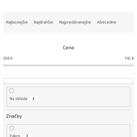
R
a
Najlacnejšie
Najdrahšie
Najpredávanejšie
Abecedne
d
e
n
Cena
i
e
358
€
741
€
p
r
o
d
u
k
Na sklade
1
t
o
v
Značky
Fakro
2