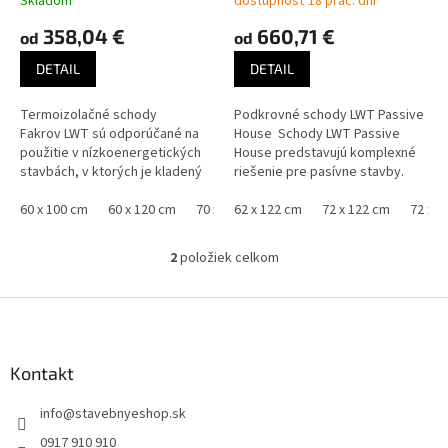
Skladom
dostupnosť 18 prac. dní
o
358,04 €
660,71 €
od
od
v
DETAIL
DETAIL
Termoizolačné schody
Podkrovné schody LWT Passive
Fakrov LWT sú odporúčané na
House Schody LWT Passive
použitie v nízkoenergetických
House predstavujú komplexné
stavbách, v ktorých je kladený
riešenie pre pasívne stavby.
veľký dôraz na minimalizáciu
Použitie super
tepelných strát. Vďaka...
60 x 100 cm
60 x 120 cm
70 x 100 cm
termoizolačných...
62 x 122 cm
70 x 120 cm
72 x 122 cm
70 x 130 cm
72 x 1
2
položiek celkom
O
v
l
Z
á
á
d
p
a
ä
Kontakt
c
t
i
info
@
stavebnyeshop.sk
i
e
p
e
0917 910 910