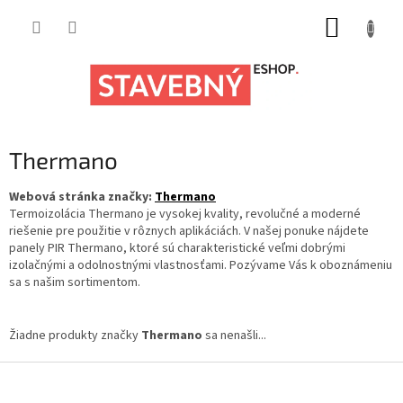
Prejsť
NÁKUP
na
obsah
KOŠÍK
Thermano
Webová stránka značky:
Thermano
Termoizolácia Thermano je vysokej kvality, revolučné a moderné
riešenie pre použitie v rôznych aplikáciách. V našej ponuke nájdete
panely PIR Thermano, ktoré sú charakteristické veľmi dobrými
izolačnými a odolnostnými vlastnosťami. Pozývame Vás k oboznámeniu
sa s našim sortimentom.
Žiadne produkty značky
Thermano
sa nenašli...
Z
á