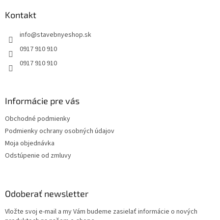
p
ä
Kontakt
t
info
@
stavebnyeshop.sk
i
e
0917 910 910
0917 910 910
Informácie pre vás
Obchodné podmienky
Podmienky ochrany osobných údajov
Moja objednávka
Odstúpenie od zmluvy
Odoberať newsletter
Vložte svoj e-mail a my Vám budeme zasielať informácie o nových