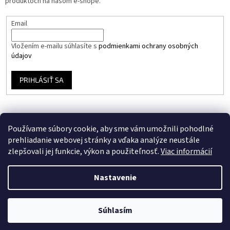
produktoch na našom e-shope.
Email
Vložením e-mailu súhlasíte s
podmienkami ochrany osobných
údajov
PRIHLÁSIŤ SA
Používame súbory cookie, aby sme vám umožnili pohodlné
prehliadanie webovej stránky a vďaka analýze neustále
zlepšovali jej funkcie, výkon a použiteľnosť.
Viac informácií
Vytvoril Shoptet
Nastavenie
Copyright 2026
Stavebný Eshop
. Všetky práva vyhradené.
Upraviť
Súhlasím
nastavenie cookies