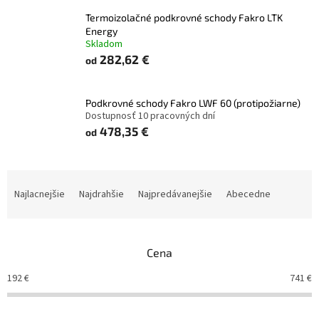
Termoizolačné podkrovné schody Fakro LTK
Energy
Skladom
282,62 €
od
Podkrovné schody Fakro LWF 60 (protipožiarne)
Dostupnosť 10 pracovných dní
478,35 €
od
R
a
Najlacnejšie
Najdrahšie
Najpredávanejšie
Abecedne
d
e
n
Cena
i
e
192
€
741
€
p
r
o