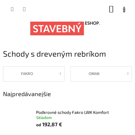
Prejsť
NÁKUP
na
obsah
KOŠÍK
Schody s dreveným rebríkom
FAKRO
OMAN
Najpredávanejšie
Podkrovné schody Fakro LWK Komfort
Skladom
192,87 €
od