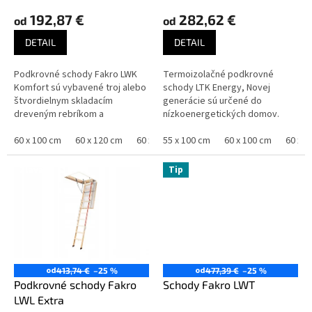
o
192,87 €
282,62 €
od
od
v
DETAIL
DETAIL
Podkrovné schody Fakro LWK
Termoizolačné podkrovné
Komfort sú vybavené troj alebo
schody LTK Energy, Novej
štvordielnym skladacím
generácie sú určené do
dreveným rebríkom a
nízkoenergetických domov.
zatepleným poklopom.
Zaručujú vysokú úroveň
Inovatívne riešenia novej
60 x 100 cm
60 x 120 cm
60 x 130 cm
komfortu, vynikajúce
55 x 100 cm
60 x 140 cm
60 x 100 cm
70 x 94 cm
60 x 1
konštrukcie schodov...
termoizolačné parametre a
najvyššiu...
Zľava
Tip
Zľava
od
od
413,74 €
–25 %
477,39 €
–25 %
Podkrovné schody Fakro
Schody Fakro LWT
LWL Extra