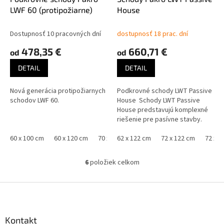
LWF 60 (protipožiarne)
House
Dostupnosť 10 pracovných dní
dostupnosť 18 prac. dní
478,35 €
660,71 €
od
od
DETAIL
DETAIL
Nová generácia protipožiarnych
Podkrovné schody LWT Passive
schodov LWF 60.
House Schody LWT Passive
House predstavujú komplexné
riešenie pre pasívne stavby.
Použitie super
60 x 100 cm
60 x 120 cm
70 x 100 cm
termoizolačných...
62 x 122 cm
70 x 120 cm
72 x 122 cm
70 x 130 cm
72 x 1
6
položiek celkom
O
v
l
Z
á
á
d
p
a
ä
Kontakt
c