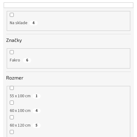
d
u
k
Na sklade
4
t
o
v
Značky
Fakro
6
Rozmer
55 x 100 cm
1
60 x 100 cm
4
60 x 120 cm
5