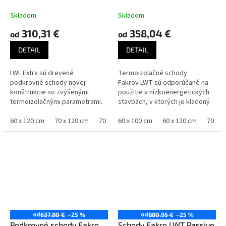
Skladom
Skladom
310,31 €
358,04 €
od
od
DETAIL
DETAIL
LWL Extra sú drevené
Termoizolačné schody
podkrovné schody novej
Fakrov LWT sú odporúčané na
konštrukcie so zvýšenými
použitie v nízkoenergetických
termoizolačnými parametrami.
stavbách, v ktorých je kladený
Pri zaistenie väčšej
veľký dôraz na minimalizáciu
bezpečnosti a pohodlia sú
60 x 120 cm
70 x 120 cm
70 x 140 cm
tepelných strát. Vďaka...
60 x 100 cm
60 x 120 cm
70 x 1
dodatočne vybavené...
Zľava
Zľava
od
od
637,80 €
–25 %
880,95 €
–25 %
Podkrovné schody Fakro
Schody Fakro LWT Passive