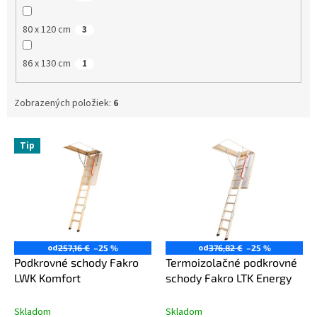
80 x 120 cm
3
86 x 130 cm
1
Zobrazených položiek:
6
V
Tip
Zľava
ý
Zľava
p
i
s
p
r
o
od
od
257,16 €
–25 %
376,82 €
–25 %
d
Podkrovné schody Fakro
Termoizolačné podkrovné
u
LWK Komfort
schody Fakro LTK Energy
k
t
Skladom
Skladom