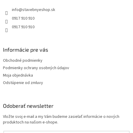
t
i
info
@
stavebnyeshop.sk
i
e
p
e
0917 910 910
r
0917 910 910
v
k
y
v
Informácie pre vás
ý
p
Obchodné podmienky
i
s
Podmienky ochrany osobných údajov
u
Moja objednávka
Odstúpenie od zmluvy
Odoberať newsletter
Vložte svoj e-mail a my Vám budeme zasielať informácie o nových
produktoch na našom e-shope.