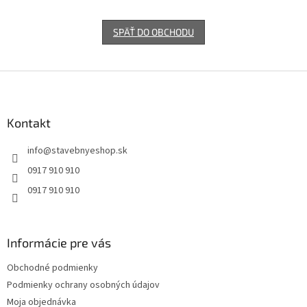
SPÄŤ DO OBCHODU
Z
á
p
ä
Kontakt
t
info
@
stavebnyeshop.sk
i
e
0917 910 910
0917 910 910
Informácie pre vás
Obchodné podmienky
Podmienky ochrany osobných údajov
Moja objednávka