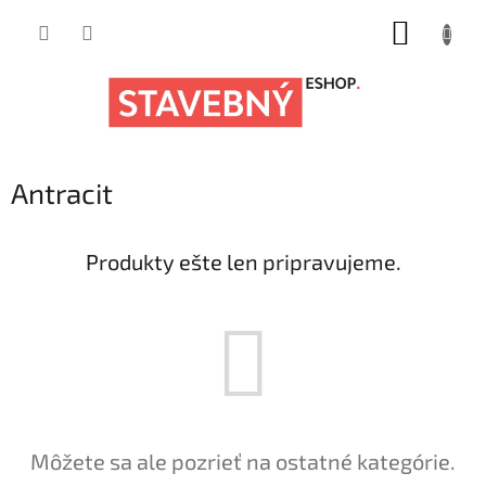
Prejsť
NÁKUP
na
obsah
KOŠÍK
Antracit
Produkty ešte len pripravujeme.
Môžete sa ale pozrieť na ostatné kategórie.