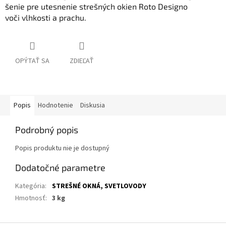
šenie
pre
utesnenie
strešných
okien
Roto
Designo
voči
vlhkosti
a
prachu.
OPÝTAŤ SA
ZDIEĽAŤ
Popis
Hodnotenie
Diskusia
Podrobný popis
Popis produktu nie je dostupný
Dodatočné parametre
Kategória
:
STREŠNÉ OKNÁ, SVETLOVODY
Hmotnosť
:
3 kg