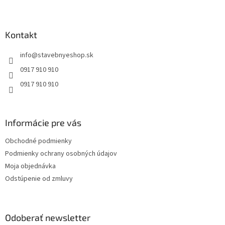
Z
á
p
ä
Kontakt
t
info
@
stavebnyeshop.sk
i
e
0917 910 910
0917 910 910
Informácie pre vás
Obchodné podmienky
Podmienky ochrany osobných údajov
Moja objednávka
Odstúpenie od zmluvy
Odoberať newsletter