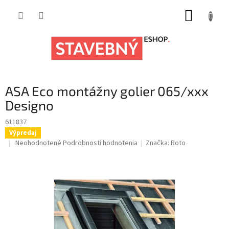
Prejsť
NÁKUP
na
obsah
KOŠÍK
ASA Eco montážny golier 065/xxx
Designo
611837
Výpredaj
Výpredaj zásob
Priemerné
Neohodnotené
Podrobnosti hodnotenia
Značka:
Roto
hodnotenie
produktu
je
0,0
z
5
hviezdičiek.