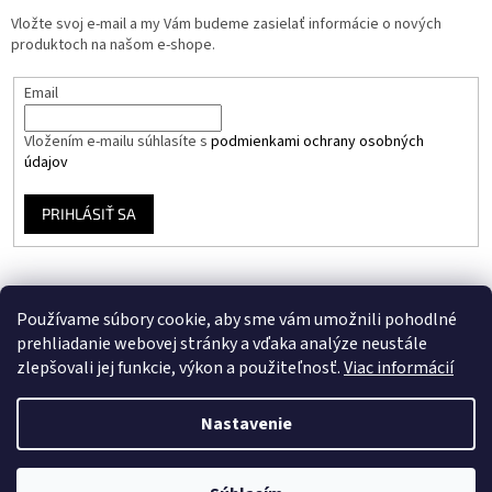
Vložte svoj e-mail a my Vám budeme zasielať informácie o nových
produktoch na našom e-shope.
Email
Vložením e-mailu súhlasíte s
podmienkami ochrany osobných
údajov
PRIHLÁSIŤ SA
Používame súbory cookie, aby sme vám umožnili pohodlné
prehliadanie webovej stránky a vďaka analýze neustále
zlepšovali jej funkcie, výkon a použiteľnosť.
Viac informácií
Vytvoril Shoptet
Nastavenie
Copyright 2026
Stavebný Eshop
. Všetky práva vyhradené.
Upraviť