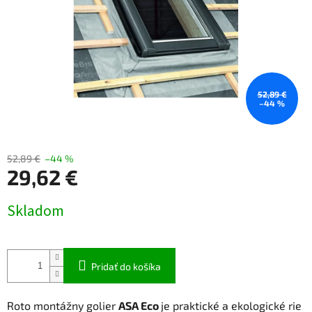
52,89 €
–44 %
52,89 €
–44 %
29,62 €
Jednotková
Skladom
cena:
Pridať do košíka
Roto
montážny
golier
ASA
Eco
je
praktické
a
ekologické
rie