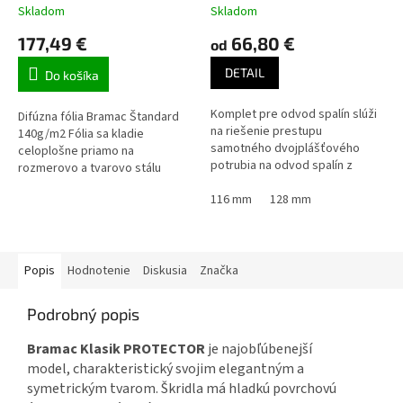
Skladom
Skladom
177,49 €
66,80 €
od
DETAIL
Do košíka
Komplet pre odvod spalín slúži
Difúzna fólia Bramac Štandard
na riešenie prestupu
140g/m2 Fólia sa kladie
samotného dvojplášťového
celoplošne priamo na
potrubia na odvod spalín z
rozmerovo a tvarovo stálu
turbokotla.
tepelnú izoláciu, alebo voľne na
116 mm
128 mm
krokvy. Minimálny sklon pre
použitie tejto...
Popis
Hodnotenie
Diskusia
Značka
Podrobný popis
Bramac Klasik PROTECTOR
je najobľúbenejší
model, charakteristický svojim elegantným a
symetrickým tvarom.
Škridla má hladkú povrchovú