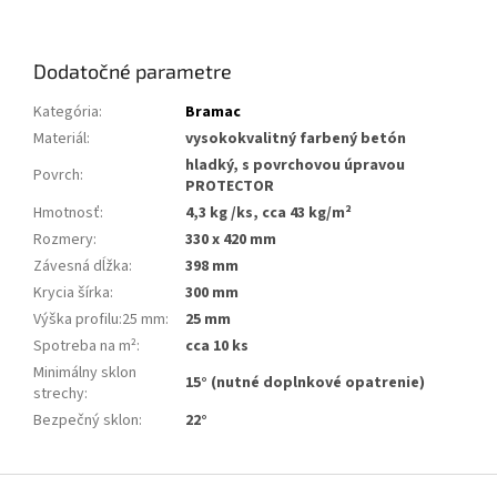
Dodatočné parametre
Kategória
:
Bramac
Materiál
:
vysokokvalitný farbený betón
hladký, s povrchovou úpravou
Povrch
:
PROTECTOR
Hmotnosť
:
4,3 kg /ks, cca 43 kg/m²
Rozmery
:
330 x 420 mm
Závesná dĺžka
:
398 mm
Krycia šírka
:
300 mm
Výška profilu:25 mm
:
25 mm
Spotreba na m²
:
cca 10 ks
Minimálny sklon
15° (nutné doplnkové opatrenie)
strechy
:
Bezpečný sklon
:
22°
Z