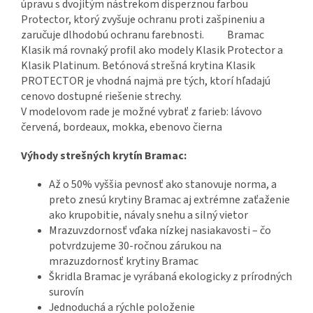
úpravu s dvojitým nástrekom disperznou farbou
Protector, ktorý zvyšuje ochranu proti zašpineniu a
zaručuje dlhodobú ochranu farebnosti.
Bramac
Klasik má rovnaký profil ako modely Klasik Protector a
Klasik Platinum. Betónová strešná krytina Klasik
PROTECTOR je vhodná najmä pre tých, ktorí hľadajú
cenovo dostupné riešenie strechy.
V modelovom rade je možné vybrať z farieb: lávovo
červená, bordeaux, mokka, ebenovo čierna
Výhody strešných krytín Bramac:
Až o 50% vyššia pevnosť ako stanovuje norma, a
preto znesú krytiny Bramac aj extrémne zaťaženie
ako krupobitie, návaly snehu a silný vietor
Mrazuvzdornosť vďaka nízkej nasiakavosti – čo
potvrdzujeme 30-ročnou zárukou na
mrazuzdornosť krytiny Bramac
Škridla Bramac je vyrábaná ekologicky z prírodných
surovín
Jednoduchá a rýchle položenie