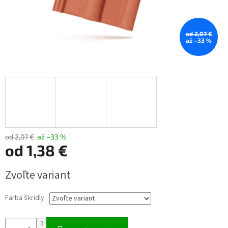
od 2,07 €
až –33 %
od 2,07 €
až –33 %
od
1,38 €
Jednotková
Zvoľte variant
cena:
Farba škridly