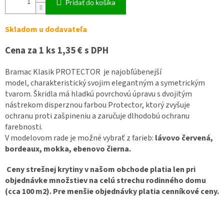
Pridať do košíka
Skladom u dodavateľa
Cena za 1 ks 1,35 € s DPH
Bramac Klasik PROTECTOR
je najobľúbenejší
model, charakteristický svojim elegantným a symetrickým
tvarom.
Škridla má hladkú povrchovú úpravu s dvojitým
nástrekom disperznou farbou Protector, ktorý zvyšuje
ochranu proti zašpineniu a zaručuje dlhodobú ochranu
farebnosti
.
V modelovom rade je možné vybrať z farieb:
lávovo červená,
bordeaux, mokka, ebenovo čierna.
Ceny strešnej krytiny v našom obchode platia len pri
objednávke množstiev na celú strechu rodinného domu
(cca 100 m2). Pre menšie objednávky platia cenníkové ceny.