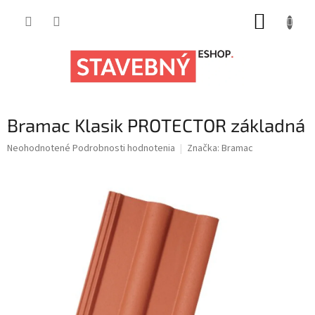
Prejsť
NÁKUP
na
obsah
KOŠÍK
Bramac Klasik PROTECTOR základná
Priemerné
Neohodnotené
Podrobnosti hodnotenia
Značka:
Bramac
hodnotenie
produktu
je
0,0
z
5
hviezdičiek.