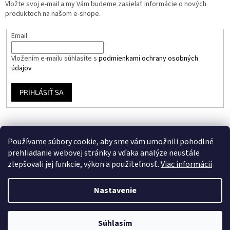
Vložte svoj e-mail a my Vám budeme zasielať informácie o nových
produktoch na našom e-shope.
Email
Vložením e-mailu súhlasíte s
podmienkami ochrany osobných
údajov
PRIHLÁSIŤ SA
Používame súbory cookie, aby sme vám umožnili pohodlné
prehliadanie webovej stránky a vďaka analýze neustále
zlepšovali jej funkcie, výkon a použiteľnosť.
Viac informácií
Vytvoril Shoptet
Nastavenie
Copyright 2026
Stavebný Eshop
. Všetky práva vyhradené.
Upraviť
Súhlasím
nastavenie cookies