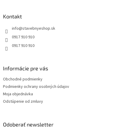
á
p
ä
Kontakt
t
info
@
stavebnyeshop.sk
i
e
0917 910 910
0917 910 910
Informácie pre vás
Obchodné podmienky
Podmienky ochrany osobných údajov
Moja objednávka
Odstúpenie od zmluvy
Odoberať newsletter