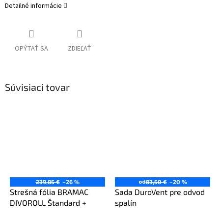
Detailné informácie
OPÝTAŤ SA
ZDIEĽAŤ
Súvisiaci tovar
od
239,85 €
–26 %
83,50 €
–20 %
Strešná fólia BRAMAC
Sada DuroVent pre odvod
DIVOROLL Štandard +
spalín