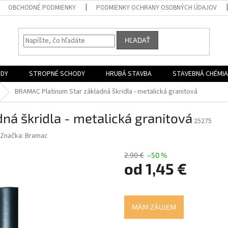
OBCHODNÉ PODMIENKY
PODMIENKY OCHRANY OSOBNÝCH ÚDAJOV
HĽADAŤ
ODY
STROPNÉ SCHODY
HRUBÁ STAVBA
STAVEBNÁ CHÉMIA
BRAMAC Platinum Star základná škridla - metalická granitová
á škridla - metalická granitová
25275
Značka:
Bramac
2,90 €
–50 %
od 1,45 €
Jednotková
cena:
MÁM ZÁUJEM