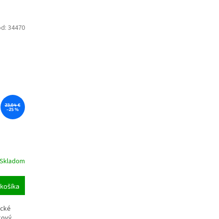
ód:
34470
23,04 €
–25 %
Skladom
košíka
ické
íkový