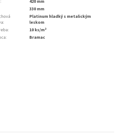
a
:
420 mm
:
330 mm
chová
Platinum hladký s metalickým
va
:
leskom
reba
:
10 ks/m²
bca
:
Bramac