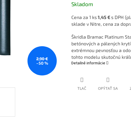
Skladom
Cena za 1 ks
1,45 €
s DPH (pl
sklade v Nitre, cena za dop
Škridla Bramac Platinum Sta
betónových a pálených krytí
extrémnou pevnosťou a odoln
tohto modelu skutočnú kráľ
2,90 €
Detailné informácie
–50 %
TLAČ
OPÝTAŤ SA