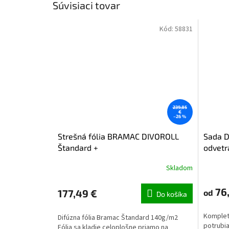
Súvisiaci tovar
Kód:
58831
239,85
€
–26 %
Strešná fólia BRAMAC DIVOROLL
Sada D
Štandard +
odvetr
Skladom
76,
177,49 €
od
Do košíka
Komplet
Difúzna fólia Bramac Štandard 140g/m2
potrubia
Fólia sa kladie celoplošne priamo na