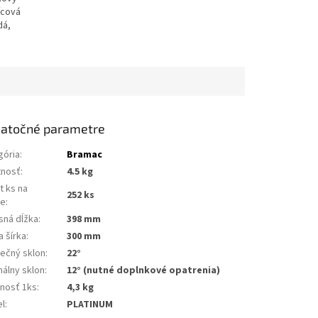
ícová
dá,
atočné parametre
gória
:
Bramac
nosť
:
4.5 kg
t ks na
252 ks
te
:
sná dĺžka
:
398 mm
a šírka
:
300 mm
ečný sklon
:
22°
málny sklon
:
12° (nutné doplnkové opatrenia)
nosť 1ks
:
4,3 kg
l
:
PLATINUM