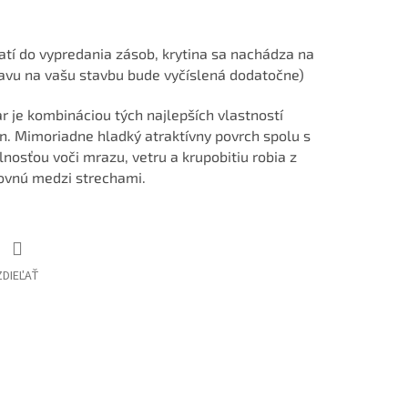
atí do vypredania zásob, krytina sa nachádza na
ravu na vašu stavbu bude vyčíslená dodatočne)
r je kombináciou tých najlepších vlastností
n. Mimoriadne hladký atraktívny povrch spolu s
osťou voči mrazu, vetru a krupobitiu robia z
ovnú medzi strechami.
ZDIEĽAŤ