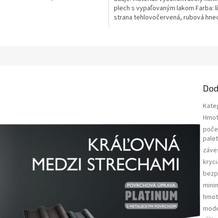
plech s vypaľovaným lakom Farba: l
strana tehlovočervená, rubová hne
obojstranne...
Dod
Kate
Hmot
poče
pale
záve
kryci
bezp
mini
hmot
mode