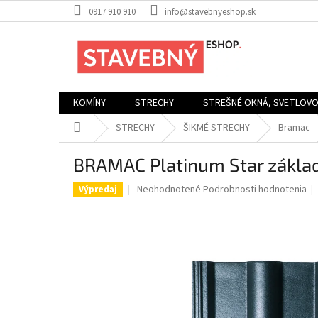
Prejsť
0917 910 910
info@stavebnyeshop.sk
na
obsah
KOMÍNY
STRECHY
STREŠNÉ OKNÁ, SVETLOV
Domov
STRECHY
ŠIKMÉ STRECHY
Bramac
BRAMAC Platinum Star základn
Priemerné
Neohodnotené
Podrobnosti hodnotenia
Výpredaj
hodnotenie
produktu
je
0,0
z
5
hviezdičiek.