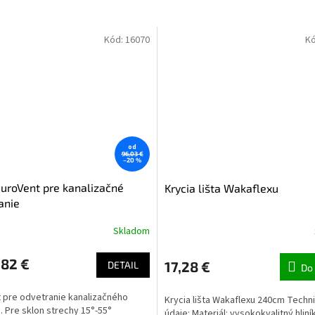
Kód:
16070
K
od
96,03 €
–20 %
uroVent pre kanalizačné
Krycia lišta Wakaflexu
anie
Skladom
82 €
17,28 €
DETAIL
Do 
 pre odvetranie kanalizačného
Krycia lišta Wakaflexu 240cm Techn
. Pre sklon strechy 15°-55°
údaje: Materiál: vysokokvalitný hlin