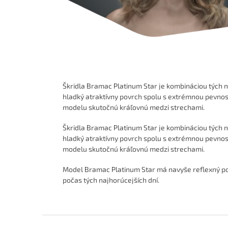
Škridla Bramac Platinum Star je kombináciou tých n
hladký atraktívny povrch spolu s extrémnou pevnosť
modelu skutočnú kráľovnú medzi strechami.
Škridla Bramac Platinum Star je kombináciou tých n
hladký atraktívny povrch spolu s extrémnou pevnosť
modelu skutočnú kráľovnú medzi strechami.
Model Bramac Platinum Star má navyše reflexný pov
počas tých najhorúcejších dní.
Z