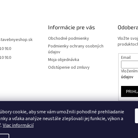
Informácie pre vás
Odobera
Obchodné podmienky
Vložte svo
stavebnyeshop.sk
produktoch
Podmienky ochrany osobných
10 910
údajov
10 910
Email
Moja objednávka
Odstúpenie od zmluvy
Vložením 
údajov
PRIHL
úbory cookie, aby sme vám umožnili pohodlné prehliadanie
nky a vďaka analýze neustále zlepšovali jej funkcie, výkon a
ť.
Viac informácií