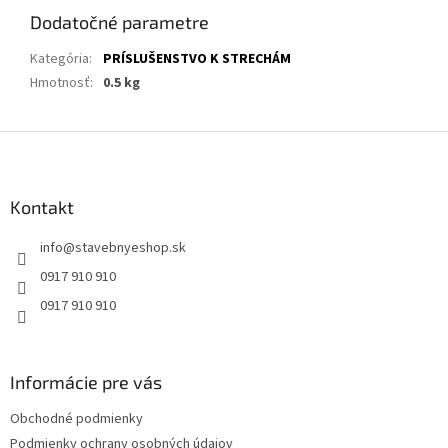
Dodatočné parametre
Kategória
:
PRÍSLUŠENSTVO K STRECHÁM
Hmotnosť
:
0.5 kg
Z
á
p
ä
Kontakt
t
info
@
stavebnyeshop.sk
i
e
0917 910 910
0917 910 910
Informácie pre vás
Obchodné podmienky
Podmienky ochrany osobných údajov