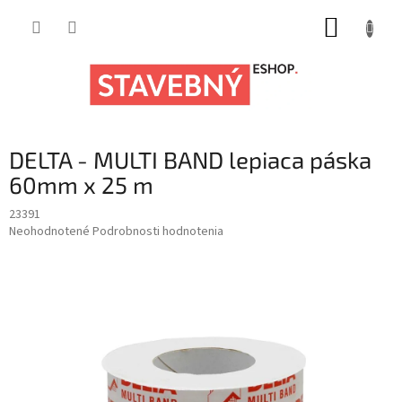
Prejsť
NÁKUP
na
obsah
KOŠÍK
DELTA - MULTI BAND lepiaca páska
60mm x 25 m
23391
Priemerné
Neohodnotené
Podrobnosti hodnotenia
hodnotenie
produktu
je
0,0
z
5
hviezdičiek.