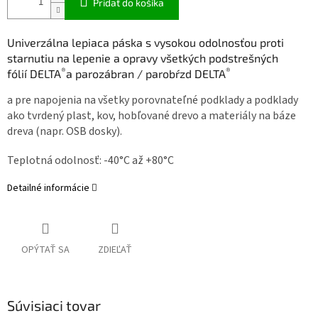
Pridať do košíka
Univerzálna lepiaca páska s vysokou odolnosťou proti
starnutiu na lepenie a opravy všetkých podstrešných
®
®
fólií
DELTA
a parozábran / parobŕzd
DELTA
a pre napojenia na všetky porovnateľné podklady a podklady
ako tvrdený plast, kov, hobľované drevo a materiály na báze
dreva (napr. OSB dosky).
Teplotná odolnosť: -40°C až +80°C
Detailné informácie
OPÝTAŤ SA
ZDIEĽAŤ
Súvisiaci tovar