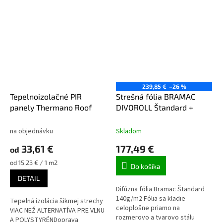
239,85 €
–26 %
Tepelnoizolačné PIR
Strešná fólia BRAMAC
panely Thermano Roof
DIVOROLL Štandard +
na objednávku
Skladom
33,61 €
177,49 €
od
Jednotková
od 15,23 € / 1 m2
Do košíka
cena:
DETAIL
Difúzna fólia Bramac Štandard
140g/m2 Fólia sa kladie
Tepelná izolácia šikmej strechy
celoplošne priamo na
VIAC NEŽ ALTERNATÍVA PRE VLNU
rozmerovo a tvarovo stálu
A POLYSTYRÉNDoprava