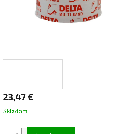
23,47 €
Jednotková
Skladom
cena: