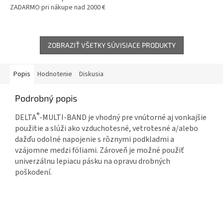
tepelnú izoláciu, alebo voľne na
ZADARMO pri nákupe nad 2000 €
krokvy. Minimálny sklon pre
Charakteristické vlastnosti
použitie tejto...
panelov Thermano: → vysoká...
ZOBRAZIŤ VŠETKY SÚVISIACE PRODUKTY
Popis
Hodnotenie
Diskusia
Podrobný popis
®
DELTA
-MULTI-BAND je vhodný pre vnútorné aj vonkajšie
použitie a slúži ako vzduchotesné, vetrotesné a/alebo
dažďu odolné napojenie s rôznymi podkladmi a
vzájomne medzi fóliami. Zároveň je možné použiť
univerzálnu lepiacu pásku na opravu drobných
poškodení.