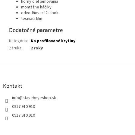
horný diel lemovania
montážne háčiky
odvodňovací žliabok
tesniaci klin
Dodatočné parametre
Kategória
:
Na profilované krytiny
Záruka
:
2 roky
Z
á
p
ä
Kontakt
t
info
@
stavebnyeshop.sk
i
e
0917 910 910
0917 910 910