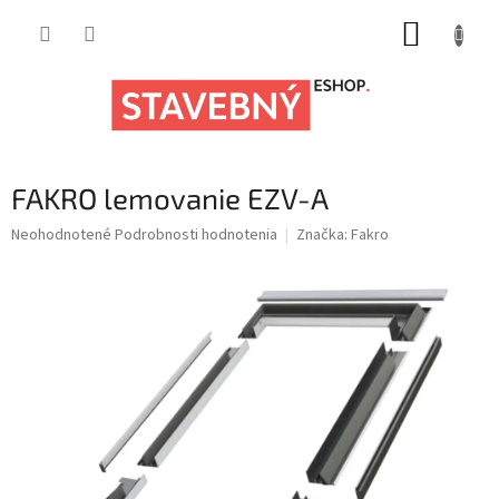
Prejsť
NÁKUP
na
obsah
KOŠÍK
FAKRO lemovanie EZV-A
Priemerné
Neohodnotené
Podrobnosti hodnotenia
Značka:
Fakro
hodnotenie
produktu
je
0,0
z
5
hviezdičiek.