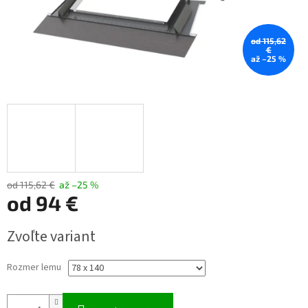
od 115,62
€
až –25 %
od 115,62 €
až –25 %
od
94 €
Jednotková
Zvoľte variant
cena:
Rozmer lemu