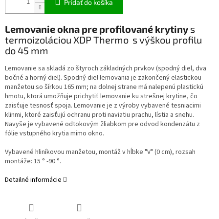
Pridať do košíka
Lemovanie okna pre profilované krytiny
s
termoizoláciou XDP Thermo
s výškou profilu
do 45 mm
Lemovanie sa skladá zo štyroch základných prvkov (spodný diel, dva
bočné a horný diel). Spodný diel lemovania je zakončený elastickou
manžetou so šírkou 165 mm; na dolnej strane má nalepenú plastickú
hmotu, ktorá umožňuje prichytiť lemovanie ku strešnej krytine, čo
zaisťuje tesnosť spoja. Lemovanie je z výroby vybavené tesniacimi
klinmi, ktoré zaisťujú ochranu proti naviatiu prachu, lístia a snehu.
Navyše je vybavené odtokovým žliabkom pre odvod kondenzátu z
fólie vstupného krytia mimo okno.
Vybavené hliníkovou manžetou, montáž v hĺbke "V" (0 cm), rozsah
montáže: 15 ° -90 °.
Detailné informácie