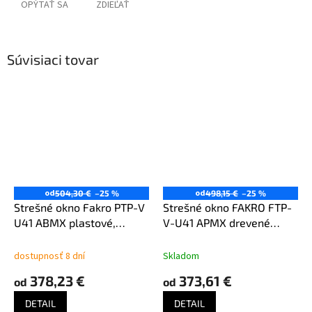
OPÝTAŤ SA
ZDIEĽAŤ
Súvisiaci tovar
od
od
504,30 €
–25 %
498,15 €
–25 %
Strešné okno Fakro PTP-V
Strešné okno FAKRO FTP-
U41 ABMX plastové,
V-U41 APMX drevené
trojsklo
trojsklo
dostupnosť 8 dní
Skladom
378,23 €
373,61 €
od
od
DETAIL
DETAIL