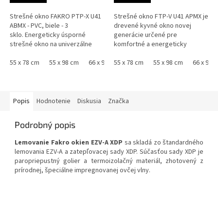
Strešné okno FAKRO PTP-X U41
Strešné okno FTP-V U41 APMX je
ABMX - PVC, biele - 3
drevené kyvné okno novej
sklo. Energeticky úsporné
generácie určené pre
strešné okno na univerzálne
komfortné a energeticky
použitie. Je vysoko odolné
úsporné podkrovné bývanie.
voči...
55 x 78 cm
55 x 98 cm
66 x 98 cm
Vďaka trojsklu U41, technológii
55 x 78 cm
66 x 118 cm
55 x 98 cm
78 x 98 cm
66 x 98 
78
thermoPro a...
Popis
Hodnotenie
Diskusia
Značka
Podrobný popis
Lemovanie Fakro okien EZV-A XDP
sa skladá zo štandardného
lemovania EZV-A a zatepľovacej sady XDP. Súčasťou sady XDP je
paropriepustný golier a termoizolačný materiál, zhotovený z
prírodnej, špeciálne impregnovanej ovčej vlny.