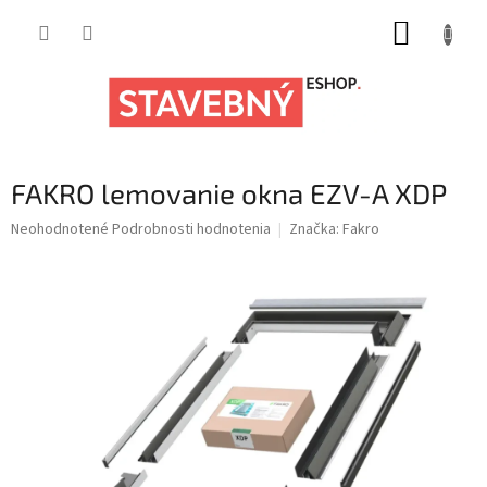
Prejsť
NÁKUP
na
obsah
KOŠÍK
FAKRO lemovanie okna EZV-A XDP
Priemerné
Neohodnotené
Podrobnosti hodnotenia
Značka:
Fakro
hodnotenie
produktu
je
0,0
z
5
hviezdičiek.