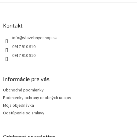
Z
á
p
ä
Kontakt
t
info
@
stavebnyeshop.sk
i
e
0917 910 910
0917 910 910
Informácie pre vás
Obchodné podmienky
Podmienky ochrany osobných údajov
Moja objednávka
Odstúpenie od zmluvy
Odoberať newsletter