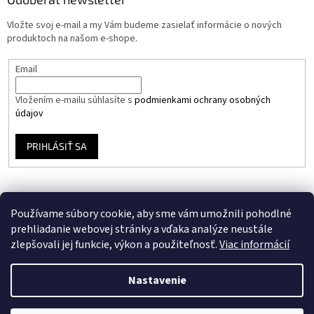
Vložte svoj e-mail a my Vám budeme zasielať informácie o nových
produktoch na našom e-shope.
Email
Vložením e-mailu súhlasíte s
podmienkami ochrany osobných
údajov
PRIHLÁSIŤ SA
Používame súbory cookie, aby sme vám umožnili pohodlné
prehliadanie webovej stránky a vďaka analýze neustále
zlepšovali jej funkcie, výkon a použiteľnosť.
Viac informácií
Vytvoril Shoptet
Nastavenie
Copyright 2026
Stavebný Eshop
. Všetky práva vyhradené.
Upraviť