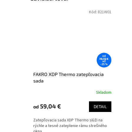
Kód:
821W01
od
78,72 €
až
–25 %
FAKRO XDP Thermo zatepľovacia
sada
Skladom
59,04 €
od
DETAIL
Zatepľovacia sada XDP Thermo slúži na
rýchle a tesné zateplenie rámu strešného
okna.