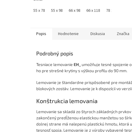
55 x 78
55 x 98
66 x 98
66 x 118
78 x 98
78 x
Popis
Hodnotenie
Diskusia
Značka
Podrobný popis
Tesniace lemovanie
EH_
umožňuje tesné spojenie okn
ho pre strešné krytiny s výškou profilu do 90 mm.
Lemovanie je štandardne prispôsobené pre montáž s
blokových zostáv. Lemovanie je k dispozícii vo verzi
Konštrukcia lemovania
Lemovanie sa skladá zo štyroch základných prvkov (
zakončený predĺženou elastickou manžetou so šírk
dolnej strane má nalepenú plastickú hmotu, ktorá um
tesnosť spoja. Lemovanie je z výroby vybavené tesni