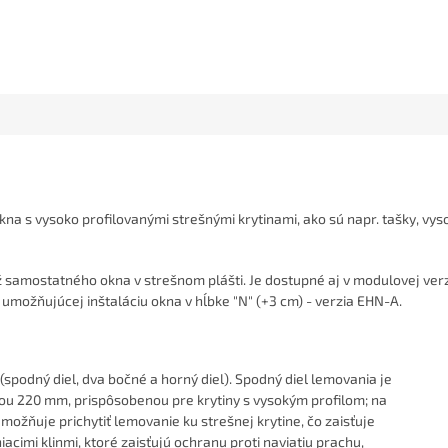
 118
78 x 140
94 x 118
94 x 140
114 x 118
114 x 140
134 x 98
a s vysoko profilovanými strešnými krytinami, ako sú napr. tašky, vys
amostatného okna v strešnom plášti. Je dostupné aj v modulovej verzii
i umožňujúcej inštaláciu okna v hĺbke "N" (+3 cm) - verzia EHN-A.
spodný diel, dva bočné a horný diel). Spodný diel lemovania je
ou 220 mm, prispôsobenou pre krytiny s vysokým profilom; na
ožňuje prichytiť lemovanie ku strešnej krytine, čo zaisťuje
acimi klinmi, ktoré zaisťujú ochranu proti naviatiu prachu,