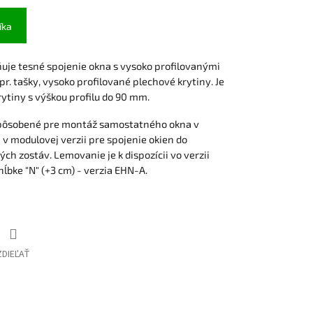
íka
je tesné spojenie okna s vysoko profilovanými
r. tašky, vysoko profilované plechové krytiny. Je
ytiny s výškou profilu do 90 mm.
spôsobené pre montáž samostatného okna v
 v modulovej verzii pre spojenie okien do
ch zostáv. Lemovanie je k dispozícii vo verzii
hĺbke "N" (+3 cm) - verzia EHN-A.
ZDIEĽAŤ