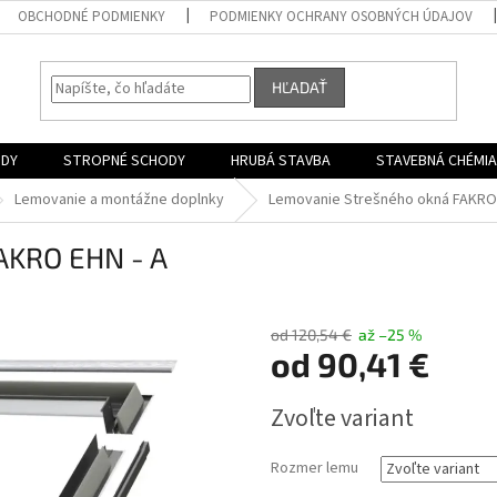
OBCHODNÉ PODMIENKY
PODMIENKY OCHRANY OSOBNÝCH ÚDAJOV
HĽADAŤ
ODY
STROPNÉ SCHODY
HRUBÁ STAVBA
STAVEBNÁ CHÉMIA
Lemovanie a montážne doplnky
Lemovanie Strešného okná FAKRO 
AKRO EHN - A
od 120,54 €
až –25 %
od
90,41 €
Jednotková
Zvoľte variant
cena:
Rozmer lemu