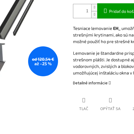
Pridať do koš
Tesniace lemovanie
EH_
umožňu
strešnými krytinami, ako sú nap
možné použiť ho pre strešné kr
Lemovanie je štandardne pri
od 120,54 €
strešnom plášti. Je dostupné aj
až –25 %
vodorovných, zvislých a blokový
umožňujúcej inštaláciu okna v 
Detailné informácie
TLAČ
OPÝTAŤ SA