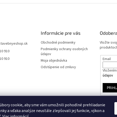
Informácie pre vás
Odobera
Obchodné podmienky
Vložte svo
stavebnyeshop.sk
produktoch
Podmienky ochrany osobných
10 910
údajov
10 910
Email
Moja objednávka
Odstúpenie od zmluvy
Vložením 
údajov
PRIHL
úbory cookie, aby sme vám umožnili pohodlné prehliadanie
nky a vďaka analýze neustále zlepšovali jej funkcie, výkon a
ť.
Viac informácií