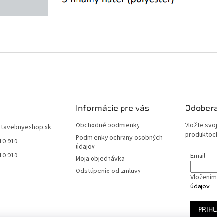
Informácie pre vás
Odobera
Obchodné podmienky
Vložte svo
stavebnyeshop.sk
produktoch
Podmienky ochrany osobných
10 910
údajov
10 910
Email
Moja objednávka
Odstúpenie od zmluvy
Vložením 
údajov
PRIHL