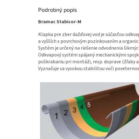
Podrobný popis
Bramac Stabicor-M
Klapka pre zber dažďovej vod je súčasťou odkva
a vyšších s povrchovým pozinkovaním a organi
Systém je určený na riešenie odvodnenia šikmý
Odkvapový systém spájaný mechanickými spojka
poškrabaniu pri montáži, resp. doprave (žľaby a 
Vyznačuje sa vysokou stabilitou voči povetern