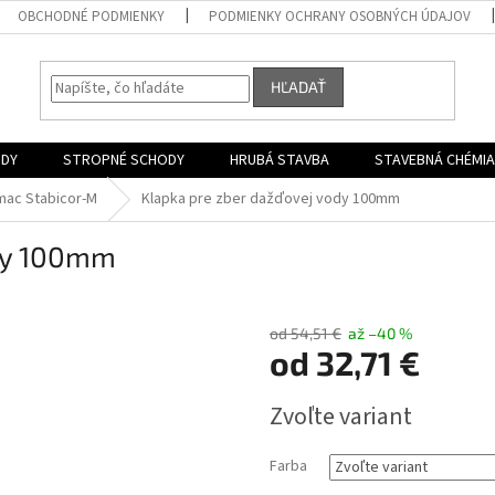
OBCHODNÉ PODMIENKY
PODMIENKY OCHRANY OSOBNÝCH ÚDAJOV
HĽADAŤ
ODY
STROPNÉ SCHODY
HRUBÁ STAVBA
STAVEBNÁ CHÉMIA
mac Stabicor-M
Klapka pre zber dažďovej vody 100mm
ody 100mm
od 54,51 €
až –40 %
od
32,71 €
Jednotková
Zvoľte variant
cena:
Farba