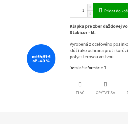
Pridať do koš
Klapka pre zber dažďovej v
Stabicor - M.
Vyrobená z oceľového pozinko
slúži ako ochrana proti korózi
polyesterovou vrstvou
od 54,51 €
až –40 %
Detailné informácie
TLAČ
OPÝTAŤ SA