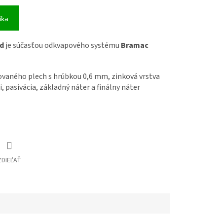
íka
od
je súčasťou odkvapového systému
Bramac
vaného plech s hrúbkou 0,6 mm, zinková vrstva
i, pasivácia, základný náter a finálny náter
ZDIEĽAŤ