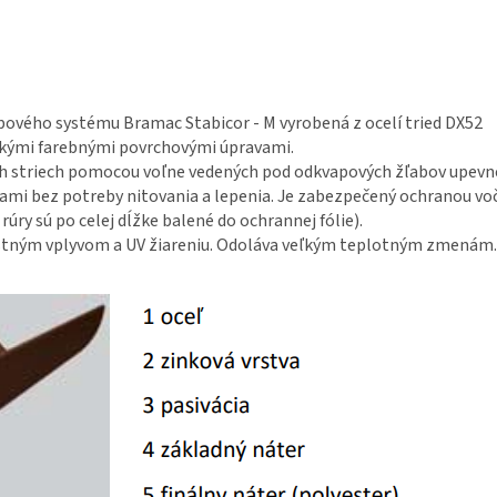
pového systému Bramac Stabicor - M vyrobená z ocelí tried DX52
ckými farebnými povrchovými úpravami.
ch striech pomocou voľne vedených pod odkvapových žľabov upevn
mi bez potreby nitovania a lepenia. Je zabezpečený ochranou vo
rúry sú po celej dĺžke balené do ochrannej fólie).
ostným vplyvom a UV žiareniu. Odoláva veľkým teplotným zmenám. 