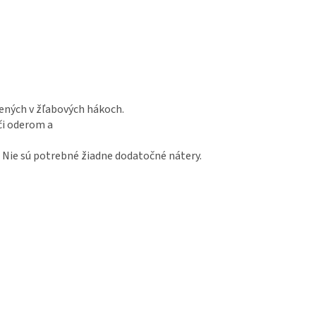
ených v žľabových hákoch.
či oderom a
Nie sú potrebné žiadne dodatočné nátery.