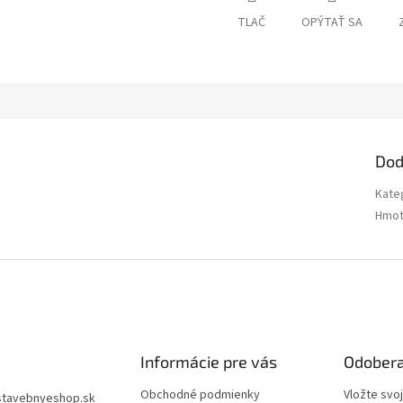
TLAČ
OPÝTAŤ SA
Dod
Kate
Hmot
Informácie pre vás
Odobera
Obchodné podmienky
Vložte svo
stavebnyeshop.sk