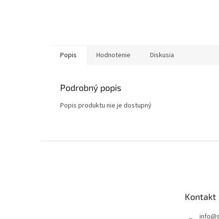
Popis
Hodnotenie
Diskusia
Podrobný popis
Popis produktu nie je dostupný
Z
á
p
ä
t
Kontakt
i
e
info
@