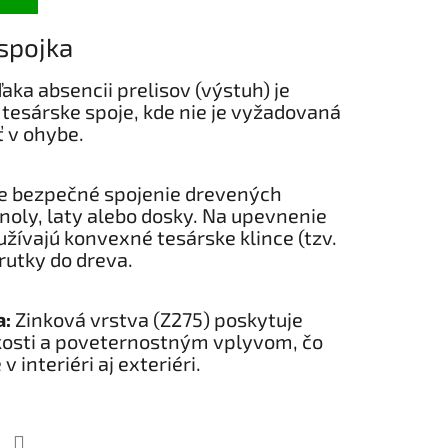
spojka
aka absencii prelisov (výstuh) je
tesárske spoje, kde nie je vyžadovaná
 v ohybe.
 bezpečné spojenie drevených
noly, laty alebo dosky. Na upevnenie
užívajú konvexné tesárske klince (tzv.
rutky do dreva.
a:
Zinková vrstva (Z275) poskytuje
kosti a poveternostným vplyvom, čo
 interiéri aj exteriéri.