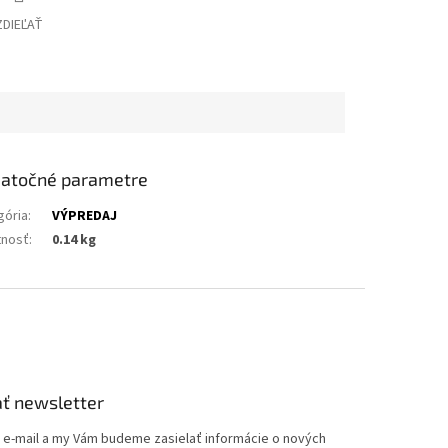
ZDIEĽAŤ
atočné parametre
gória
:
VÝPREDAJ
nosť
:
0.14 kg
ť newsletter
j e-mail a my Vám budeme zasielať informácie o nových