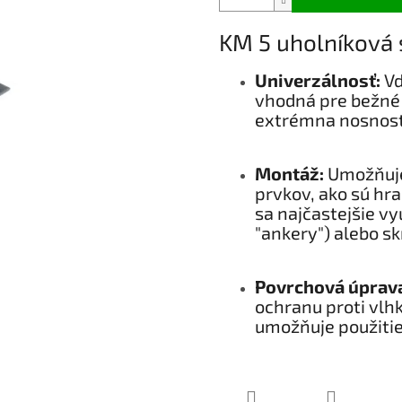
KM 5 uholníková 
Univerzálnosť:
Vď
vhodná pre bežné 
extrémna nosnosť
Montáž:
Umožňuje
prvkov, ako sú hra
sa najčastejšie vy
"ankery") alebo sk
Povrchová úprav
ochranu proti vlh
umožňuje použitie v