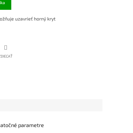
íka
žňuje uzavrieť horný kryt
ZDIEĽAŤ
atočné parametre