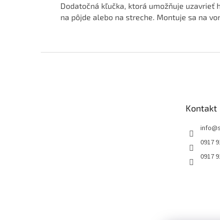
Dodatočná kľučka, ktorá umožňuje uzavrieť h
na pôjde alebo na streche. Montuje sa na vo
Z
á
p
ä
t
Kontakt
i
e
info
@
0917 9
0917 9