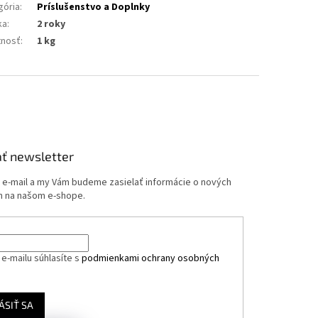
gória
:
Príslušenstvo a Doplnky
ka
:
2 roky
nosť
:
1 kg
ť newsletter
j e-mail a my Vám budeme zasielať informácie o nových
 na našom e-shope.
e-mailu súhlasíte s
podmienkami ochrany osobných
ÁSIŤ SA