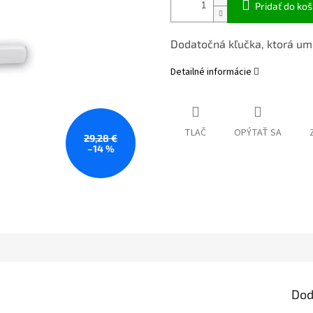
Pridať do koš
Dodatočná kľučka, ktorá umo
Detailné informácie
TLAČ
OPÝTAŤ SA
29,28 €
–14 %
Dod