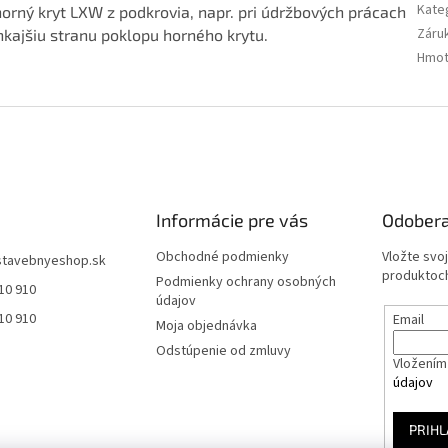
Kate
orný kryt LXW z podkrovia, napr. pri údržbových prácach
Záru
nkajšiu stranu poklopu horného krytu.
Hmot
Informácie pre vás
Odobera
Obchodné podmienky
Vložte svo
stavebnyeshop.sk
produktoch
Podmienky ochrany osobných
10 910
údajov
10 910
Email
Moja objednávka
Odstúpenie od zmluvy
Vložením 
údajov
PRIHL