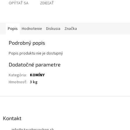
OPÝTAŤ SA
ZDIEĽAŤ
Popis
Hodnotenie
Diskusia
Značka
Podrobný popis
Popis produktu nie je dostupný
Dodatočné parametre
Kategória
:
KOMÍNY
Hmotnosť
:
3 kg
Z
á
p
ä
Kontakt
t
info
@
stavebnyeshop.sk