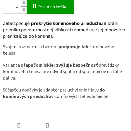
Pridať do košíka
Zabezpečuje
prekrytie komínového prieduchu
a bráni
prieniku poveternostnej vlhkosti (obmedzuje jej množstvo
prenikajúce do komína).
Svojimi rozmermi a tvarom
podporuje ťah
komínového
telesa.
Varianta
s lapačom iskier zvyšuje bezpečnosť
prevádzky
komínového telesa pre odvod spalín od spotrebičov na tuhé
palivá.
Súčasťou dodávky je adaptér pre uchytenie hlavy
do
komínových prieduchov
komínových telies Schiedel.