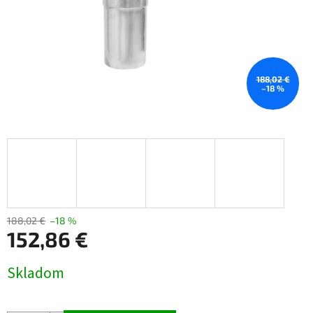
188,02 €
–18 %
188,02 €
–18 %
152,86 €
Jednotková
Skladom
cena: