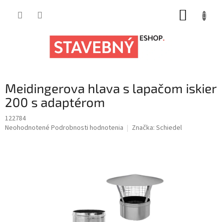
Prejsť
NÁKUP
na
obsah
KOŠÍK
Meidingerova hlava s lapačom iskier
200 s adaptérom
122784
Priemerné
Neohodnotené
Podrobnosti hodnotenia
Značka:
Schiedel
hodnotenie
produktu
je
0,0
z
5
hviezdičiek.