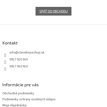
SPÄŤ DO OBCHODU
Z
á
p
ä
Kontakt
t
info
@
stavebnyeshop.sk
i
e
0917 910 910
0917 910 910
Informácie pre vás
Obchodné podmienky
Podmienky ochrany osobných údajov
Moja objednávka