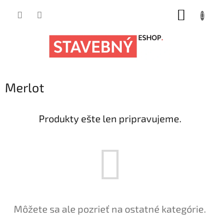
Prejsť
NÁKUP
na
obsah
KOŠÍK
Merlot
Produkty ešte len pripravujeme.
Môžete sa ale pozrieť na ostatné kategórie.