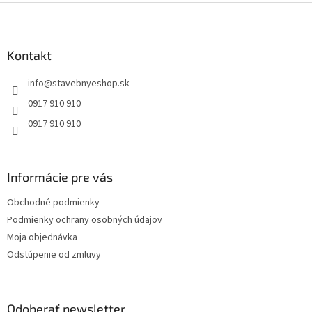
Z
á
p
ä
Kontakt
t
info
@
stavebnyeshop.sk
i
e
0917 910 910
0917 910 910
Informácie pre vás
Obchodné podmienky
Podmienky ochrany osobných údajov
Moja objednávka
Odstúpenie od zmluvy
Odoberať newsletter