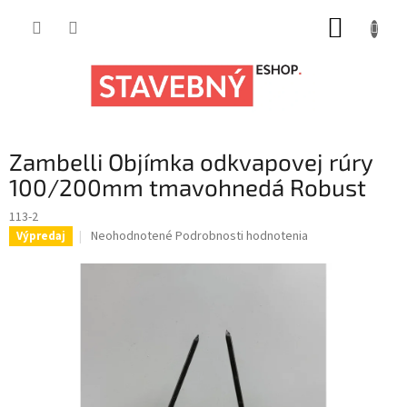
Prejsť
NÁKUP
na
obsah
KOŠÍK
Zambelli Objímka odkvapovej rúry
100/200mm tmavohnedá Robust
113-2
Priemerné
Neohodnotené
Podrobnosti hodnotenia
Výpredaj
hodnotenie
produktu
je
0,0
z
5
hviezdičiek.