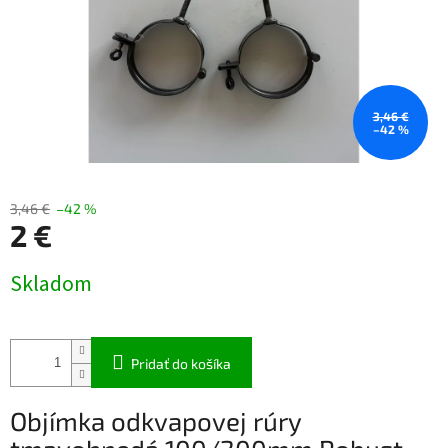
3,46 €
–42 %
3,46 €
–42 %
2 €
Jednotková
Skladom
cena:
Pridať do košíka
Objímka odkvapovej rúry