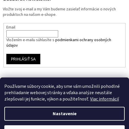
Vložte svoj e-mail a my Vám budeme zasielať informácie o nových
produktoch na našom e-shope.
Email
Vložením e-mailu súhlasíte s
podmienkami ochrany osobných
údajov
PRIHLÁSIŤ SA
Používame súbory cookie, aby sme vám umožnili pohodlné
prehliadanie webovej stránky a vďaka analýze neustále
zlepšovali jej funkcie, výkon a použiteľnosť.
Viac informácií
Vytvoril Shoptet
Nastavenie
Copyright 2026
Stavebný Eshop
. Všetky práva vyhradené.
Upraviť