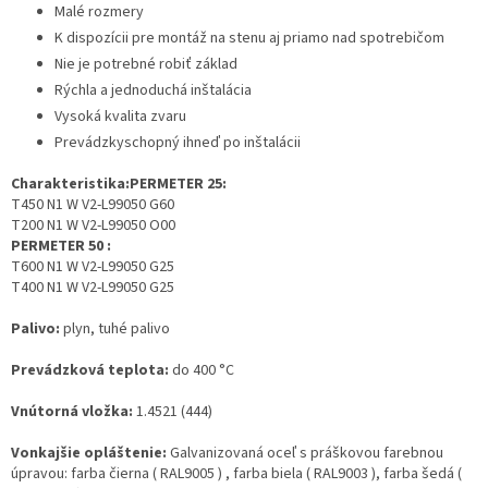
Malé rozmery
K dispozícii pre montáž na stenu aj priamo nad spotrebičom
Nie je potrebné robiť základ
Rýchla a jednoduchá inštalácia
Vysoká kvalita zvaru
Prevádzkyschopný ihneď po inštalácii
Charakteristika:
PERMETER 25:
T450 N1 W V2-L99050 G60
T200 N1 W V2-L99050 O00
PERMETER 50 :
T600 N1 W V2-L99050 G25
T400 N1 W V2-L99050 G25
Palivo:
plyn, tuhé palivo
Prevádzková teplota:
do 400 °C
Vnútorná vložka:
1.4521 (444)
Vonkajšie opláštenie:
Galvanizovaná oceľ s práškovou farebnou
úpravou: farba čierna ( RAL9005 ) , farba biela ( RAL9003 ), farba šedá (