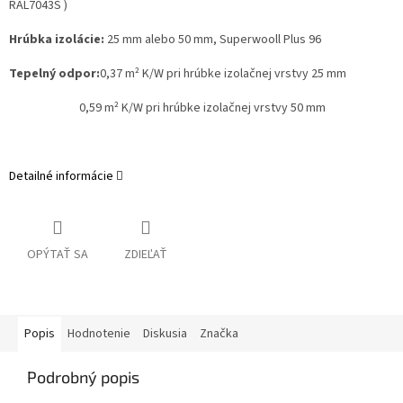
RAL7043S )
Hrúbka izolácie:
25 mm alebo 50 mm, Superwooll Plus 96
Tepelný odpor:
0,37 m² K/W pri hrúbke izolačnej vrstvy 25 mm
0,59 m² K/W pri hrúbke izolačnej vrstvy 50 mm
Detailné informácie
OPÝTAŤ SA
ZDIEĽAŤ
Popis
Hodnotenie
Diskusia
Značka
Podrobný popis