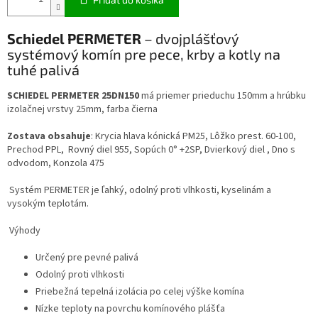
Schiedel PERMETER
– dvojplášťový
systémový komín pre pece, krby a kotly na
tuhé palivá
SCHIEDEL PERMETER 25DN150
má priemer prieduchu 150mm a hrúbku
izolačnej vrstvy 25mm, farba čierna
Zostava obsahuje
: Krycia hlava kónická PM25, Lôžko prest. 60-100,
Prechod PPL, Rovný diel 955, Sopúch 0° +2SP, Dvierkový diel , Dno s
odvodom, Konzola 475
Systém PERMETER je ľahký, odolný proti vlhkosti, kyselinám a
vysokým teplotám.
Výhody
Určený pre pevné palivá
Odolný proti vlhkosti
Priebežná tepelná izolácia po celej výške komína
Nízke teploty na povrchu komínového plášťa