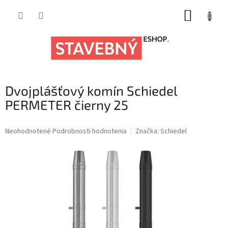
Prejsť
NÁKUP
na
obsah
KOŠÍK
Dvojplášťový komín Schiedel
PERMETER čierny 25
Priemerné
Neohodnotené
Podrobnosti hodnotenia
Značka:
Schiedel
hodnotenie
produktu
je
0,0
z
5
hviezdičiek.