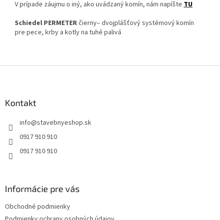
V prípade záujmu o iný, ako uvádzaný komín, nám napíšte
TU
Schiedel PERMETER
čierny– dvojplášťový systémový komín
pre pece, krby a kotly na tuhé palivá
Z
á
p
ä
Kontakt
t
info
@
stavebnyeshop.sk
i
e
0917 910 910
0917 910 910
Informácie pre vás
Obchodné podmienky
Podmienky ochrany osobných údajov