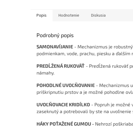
Popis
Hodnotenie
Diskusia
Podrobný popis
SAMONAVÍJANIE
-
Mechanizmus je robustný 
podmienkam, vode, prachu, piesku a ďalším 
PREDĹŽENÁ RUKOVÄŤ
- Predĺžená rukoväť p
námahy.
POHODLNÉ UVOĽŇOVANIE
- Mechanizmus uvo
priškripnutiu prstov a je možné pohodlne ovlá
UVOĽŇOVACIE KRIDÍLKO
- Popruh je možné v
zaseknutý a potrebovali by ste na uvoľnenie 
HÁKY POŤAŽENÉ GUMOU -
Nehrozí poškriab