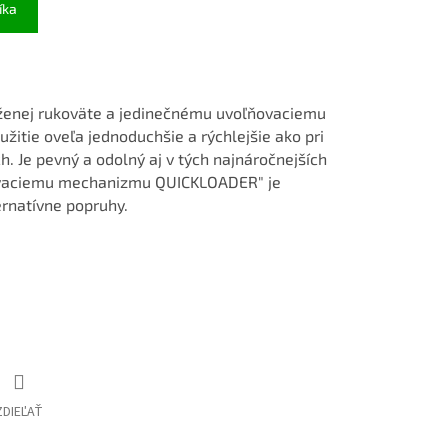
íka
ženej rukoväte a jedinečnému uvoľňovaciemu
oužitie oveľa jednoduchšie a rýchlejšie ako pri
. Je pevný a odolný aj v tých najnáročnejších
ovaciemu mechanizmu QUICKLOADER" je
ernatívne popruhy.
ZDIEĽAŤ