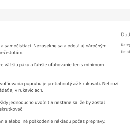
Dod
Kate
a samočistiaci. Nezasekne sa a odolá aj náročným
Hmot
nečistotám.
re väčšiu páku a ľahšie uťahovanie len s minimom
ľňovania popruhu je pretiahnutý až k rukoväti. Nehrozí
dať aj v rukaviciach.
ždy jednoducho uvoľniť a nestane sa, že by zostal
skrutkovač.
anie alebo iné poškodenie nákladu počas prepravy.