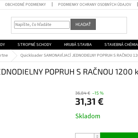
OBCHODNÉ PODMIENKY
PODMIENKY OCHRANY OSOBNÝCH ÚDAJOV
HĽADAŤ
ODY
STROPNÉ SCHODY
HRUBÁ STAVBA
STAVEBNÁ CHÉMIA
rtne
Quickloader SAMONAVÍJACÍ JEDNODIELNY POPRUH S RAČNOU 12
JEDNODIELNY POPRUH S RAČNOU 1200 
36,84 €
–15 %
31,31 €
Jednotková
Skladom
cena: