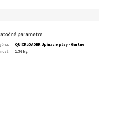
atočné parametre
gória
:
QUICKLOADER Upínacie pásy - Gurtne
nosť
:
1.36 kg