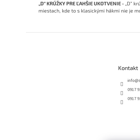
„D“ KRÚŽKY
PRE ĽAHŠIE UKOTVENIE -
„D“ kr
miestach, kde to s klasickými hákmi nie je m
Z
á
p
ä
t
Kontakt
i
e
info
@
0917 9
0917 9