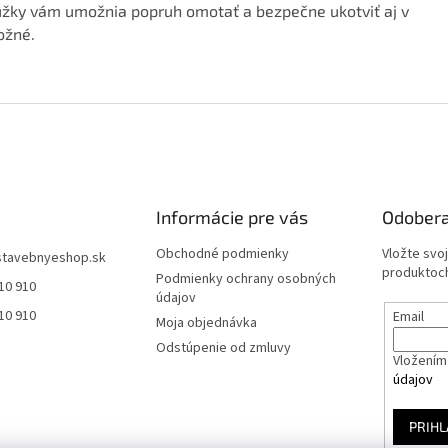
úžky vám umožnia popruh omotať a bezpečne ukotviť aj v
ožné.
Informácie pre vás
Odobera
Obchodné podmienky
Vložte svo
stavebnyeshop.sk
produktoch
Podmienky ochrany osobných
10 910
údajov
10 910
Email
Moja objednávka
Odstúpenie od zmluvy
Vložením 
údajov
PRIHL