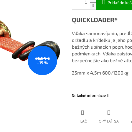
Pridať do koš
QUICKLOADER®
Vďaka samonavíjaniu, predĺ
držadlu a krídelku je jeho p
bežných upínacích popruhoch
podmienkach. Vďaka zaisť
36,84 €
bezpečnejšie ako bežné alt
–15 %
25mm x 4,5m 600/1200kg
Detailné informácie
TLAČ
OPÝTAŤ SA