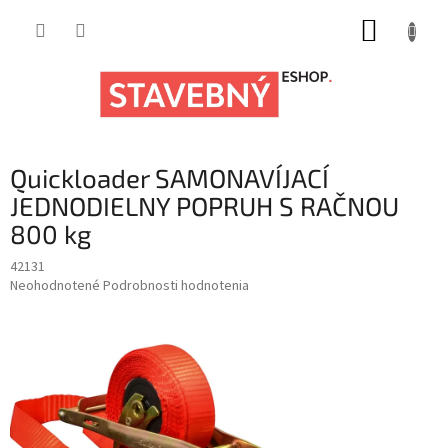
Prejsť
NÁKUP
na
obsah
KOŠÍK
Quickloader SAMONAVÍJACÍ
JEDNODIELNY POPRUH S RAČNOU
800 kg
42131
Priemerné
Neohodnotené
Podrobnosti hodnotenia
hodnotenie
produktu
je
0,0
z
5
hviezdičiek.