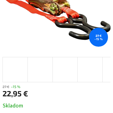
27 €
–15 %
27 €
–15 %
22,95 €
Jednotková
Skladom
cena: