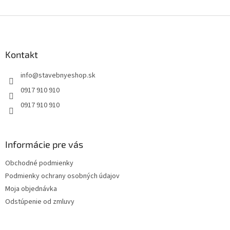
Z
á
p
ä
Kontakt
t
info
@
stavebnyeshop.sk
i
e
0917 910 910
0917 910 910
Informácie pre vás
Obchodné podmienky
Podmienky ochrany osobných údajov
Moja objednávka
Odstúpenie od zmluvy