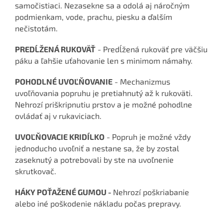
samočistiaci. Nezasekne sa a odolá aj náročným
podmienkam, vode, prachu, piesku a ďalším
nečistotám.
PREDĹŽENÁ RUKOVÄŤ
- Predĺžená rukoväť pre väčšiu
páku a ľahšie uťahovanie len s minimom námahy.
POHODLNÉ UVOĽŇOVANIE
- Mechanizmus
uvoľňovania popruhu je pretiahnutý až k rukoväti.
Nehrozí priškripnutiu prstov a je možné pohodlne
ovládať aj v rukaviciach.
UVOĽŇOVACIE KRIDÍLKO
- Popruh je možné vždy
jednoducho uvoľniť a nestane sa, že by zostal
zaseknutý a potrebovali by ste na uvoľnenie
skrutkovač.
HÁKY POŤAŽENÉ GUMOU -
Nehrozí poškriabanie
alebo iné poškodenie nákladu počas prepravy.