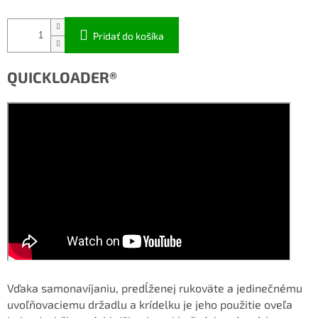
Pridať do košíka
QUICKLOADER®
Vďaka samonavíjaniu, predĺženej rukoväte a jedinečnému
uvoľňovaciemu držadlu a krídelku je jeho použitie oveľa