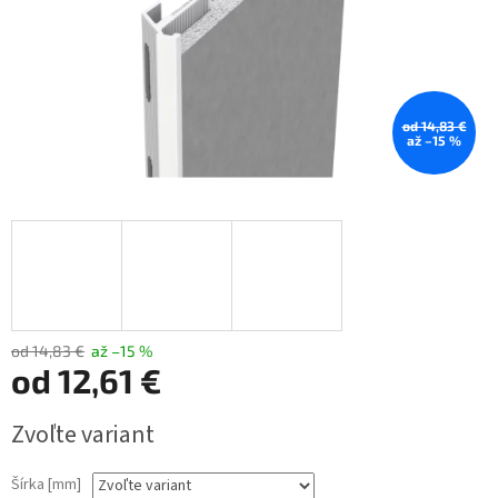
od 14,83 €
až –15 %
od 14,83 €
až –15 %
od
12,61 €
Jednotková
Zvoľte variant
cena:
Šírka [mm]