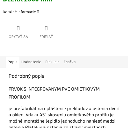
Detailné informácie
OPÝTAŤ SA
ZDIEĽAŤ
Popis
Hodnotenie
Diskusia
Značka
Podrobný popis
PRVOK S INTEGROVANÝM PVC OMIETKOVÝM
PROFILOM
je prefabrikát na opláštenie prekladov a ostenia dverí
a okien. Vďaka 45° skoseniu omietkového profilu je
možné montážne lepidlo jednoducho naniesť medzi
ostenie PlateFix a ostenie zo strany miestnosti.