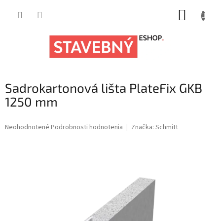
Prejsť
na
obsah
NÁKUPNÝ
KOŠÍK
Sadrokartonová lišta PlateFix GKB
1250 mm
Priemerné
Neohodnotené
Podrobnosti hodnotenia
Značka:
Schmitt
hodnotenie
produktu
je
0,0
z
5
hviezdičiek.