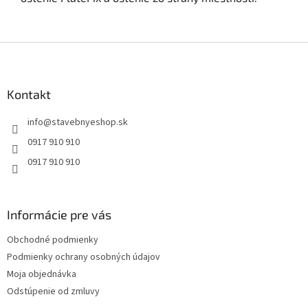
Z
á
p
ä
Kontakt
t
info
@
stavebnyeshop.sk
i
e
0917 910 910
0917 910 910
Informácie pre vás
Obchodné podmienky
Podmienky ochrany osobných údajov
Moja objednávka
Odstúpenie od zmluvy