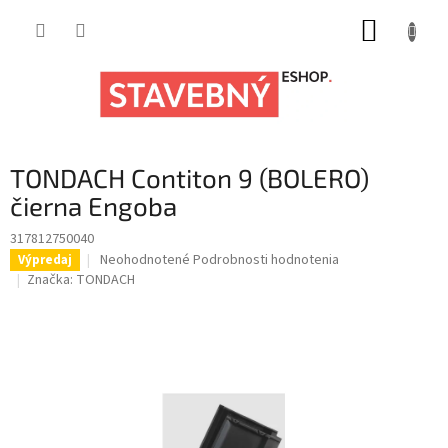
Prejsť
NÁKUP
na
obsah
KOŠÍK
TONDACH Contiton 9 (BOLERO)
čierna Engoba
317812750040
Priemerné
Neohodnotené
Podrobnosti hodnotenia
Výpredaj
hodnotenie
Značka:
TONDACH
produktu
je
0,0
z
5
hviezdičiek.