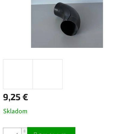
9,25 €
Jednotková
Skladom
cena: