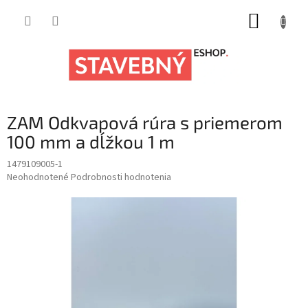
Prejsť
NÁKUP
na
obsah
KOŠÍK
ZAM Odkvapová rúra s priemerom
100 mm a dĺžkou 1 m
1479109005-1
Priemerné
Neohodnotené
Podrobnosti hodnotenia
hodnotenie
produktu
je
0,0
z
5
hviezdičiek.