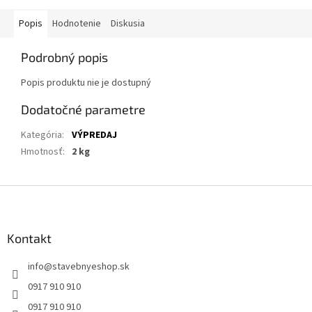
Popis
Hodnotenie
Diskusia
Podrobný popis
Popis produktu nie je dostupný
Dodatočné parametre
Kategória
:
VÝPREDAJ
Hmotnosť
:
2 kg
Z
á
p
ä
Kontakt
t
info
@
stavebnyeshop.sk
i
e
0917 910 910
0917 910 910