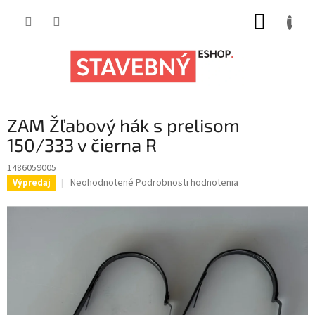
Prejsť
NÁKUP
na
obsah
KOŠÍK
ZAM Žľabový hák s prelisom
150/333 v čierna R
1486059005
Priemerné
Neohodnotené
Podrobnosti hodnotenia
Výpredaj
hodnotenie
produktu
je
0,0
z
5
hviezdičiek.