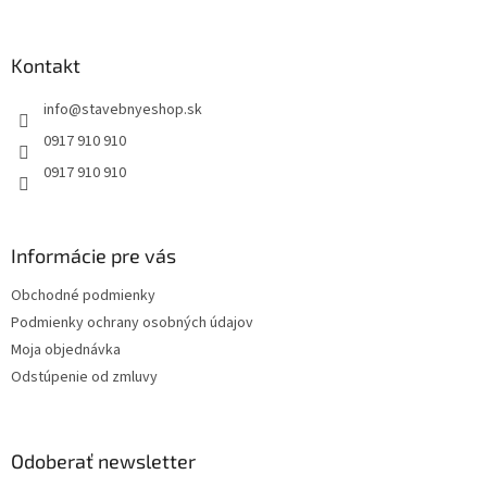
á
p
ä
Kontakt
t
info
@
stavebnyeshop.sk
i
e
0917 910 910
0917 910 910
Informácie pre vás
Obchodné podmienky
Podmienky ochrany osobných údajov
Moja objednávka
Odstúpenie od zmluvy
Odoberať newsletter