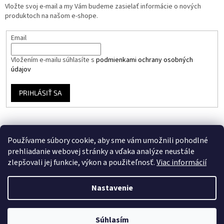
Vložte svoj e-mail a my Vám budeme zasielať informácie o nových
produktoch na našom e-shope.
Email
Vložením e-mailu súhlasíte s
podmienkami ochrany osobných
údajov
PRIHLÁSIŤ SA
Používame súbory cookie, aby sme vám umožnili pohodlné
prehliadanie webovej stránky a vďaka analýze neustále
zlepšovali jej funkcie, výkon a použiteľnosť.
Viac informácií
Vytvoril Shoptet
Nastavenie
Copyright 2026
Stavebný Eshop
. Všetky práva vyhradené.
Upraviť
Súhlasím
nastavenie cookies