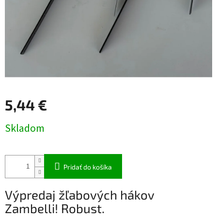
5,44 €
Jednotková
Skladom
cena:
Pridať do košíka
Výpredaj žľabových hákov
Zambelli! Robust.