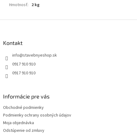
Hmotnosť
:
2 kg
Z
á
p
ä
Kontakt
t
info
@
stavebnyeshop.sk
i
e
0917 910 910
0917 910 910
Informácie pre vás
Obchodné podmienky
Podmienky ochrany osobných údajov
Moja objednávka
Odstúpenie od zmluvy