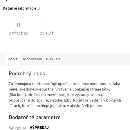
Detailné informácie
OPÝTAŤ SA
ZDIEĽAŤ
Popis
Hodnotenie
Diskusia
Podrobný popis
Zatemňujúca roleta zaisťuje úplné zatemnenie miestnosti vďaka
bielej svetlonepriepustnej vrstve na vonkajšej strane látky
(Blackout). Ideálna do miestností, kde vyžadujete tmu,
odporúčané do spálne, detskej izby. Roleta je vedená v bočných
lištách, ktoré umožňuje jej fixáciu v akejkoľvek polohe.
Dodatočné parametre
Kategória
:
VÝPREDAJ