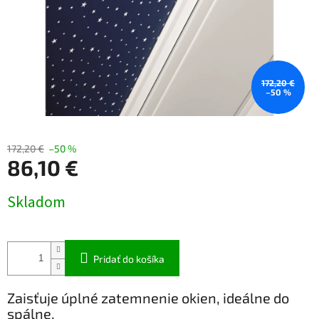
172,20 €
–50 %
172,20 €
–50 %
86,10 €
Jednotková
Skladom
cena:
Pridať do košíka
Zaisťuje úplné zatemnenie okien, ideálne do
spálne.