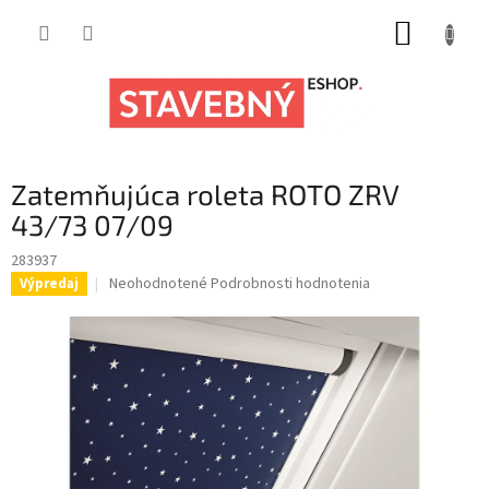
Prejsť
NÁKUP
na
obsah
KOŠÍK
Zatemňujúca roleta ROTO ZRV
43/73 07/09
283937
Priemerné
Neohodnotené
Podrobnosti hodnotenia
Výpredaj
hodnotenie
produktu
je
0,0
z
5
hviezdičiek.