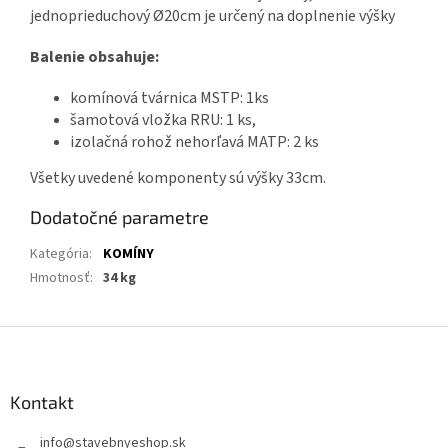
jednoprieduchový Ø20cm je určený na doplnenie výšky
Balenie obsahuje:
komínová tvárnica MSTP: 1ks
šamotová vložka RRU: 1 ks,
izolačná rohož nehorľavá MATP: 2 ks
Všetky uvedené komponenty sú výšky 33cm.
Dodatočné parametre
Kategória
:
KOMÍNY
Hmotnosť
:
34 kg
Z
á
p
ä
Kontakt
t
info
@
stavebnyeshop.sk
i