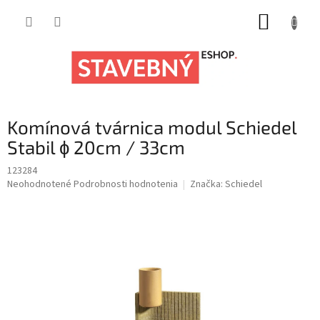
Prejsť
NÁKUP
na
obsah
KOŠÍK
Komínová tvárnica modul Schiedel
Stabil ɸ 20cm / 33cm
123284
Priemerné
Neohodnotené
Podrobnosti hodnotenia
Značka:
Schiedel
hodnotenie
produktu
je
0,0
z
5
hviezdičiek.