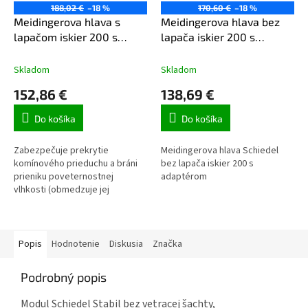
188,02 €
–18 %
170,60 €
–18 %
Meidingerova hlava s
Meidingerova hlava bez
lapačom iskier 200 s
lapača iskier 200 s
adaptérom
adaptérom
Skladom
Skladom
152,86 €
138,69 €
Do košíka
Do košíka
Zabezpečuje prekrytie
Meidingerova hlava Schiedel
komínového prieduchu a bráni
bez lapača iskier 200 s
prieniku poveternostnej
adaptérom
vlhkosti (obmedzuje jej
množstvo prenikajúce do
komína). Svojimi rozmermi a...
Popis
Hodnotenie
Diskusia
Značka
Podrobný popis
Modul Schiedel Stabil bez vetracej šachty,